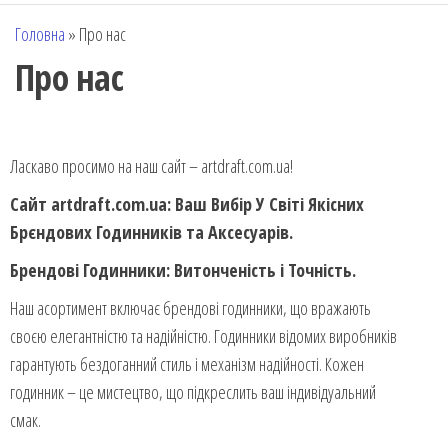
Головна
»
Про нас
Про нас
Ласкаво просимо на наш сайт – artdraft.com.ua!
Сайт artdraft.com.ua: Ваш Вибір У Світі Якісних
Брєндових Годинників та Аксесуарів.
Брендові Годинники: Витонченість і Точність
.
Наш асортимент включає брендові годинники, що вражають
своєю елегантністю та надійністю. Годинники відомих виробників
гарантують бездоганний стиль і механізм надійності. Кожен
годинник – це мистецтво, що підкреслить ваш індивідуальний
смак.