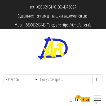
тел: 098 609 64 46, 066 467 88 27
Відвантаження у вихідні та свята за домовленістю.
Viber:
+380986096446
, Telegram:
https://t.me/artidraft
0
0 грн
Menu