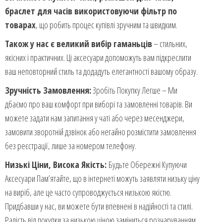
браслет для часів використовуючи фільтр по
товарах
, що робить процес купівлі зручним та швидким.
Також у нас є великий вибір
гаманьц
ів
– стильних,
якісних і практичних. Ці аксесуари допоможуть вам підкреслити
ваш неповторний стиль та додадуть елегантності вашому образу.
Зручність Замовлення:
Зробіть Покупку Легше – Ми
дбаємо про ваш комфорт при виборі та замовленні товарів. Ви
можете задати нам запитання у чаті або через месенджери,
замовити зворотній дзвінок або негайно розмістити замовлення
без реєстрації, лише за номером телефону.
Низькі Ціни, Висока Якість:
Будьте Обережні Купуючи
Аксесуари Пам’ятайте, що в інтернеті можуть заявляти низьку ціну
на виріб, але це часто супроводжується низькою якістю.
Придбавши у нас, ви можете бути впевнені в надійності та стилі.
Радість від покупки за низькою ціною заміниться розчаруванням