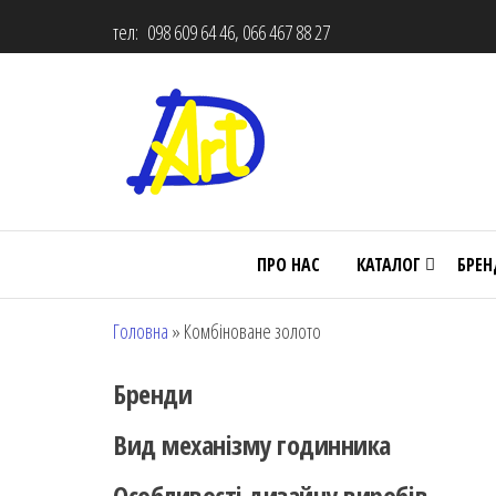
тел: 098 609 64 46, 066 467 88 27
ПРО НАС
КАТАЛОГ
БРЕ
Головна
»
Комбіноване золото
Бренди
Вид механізму годинника
Особливості дизайну виробів