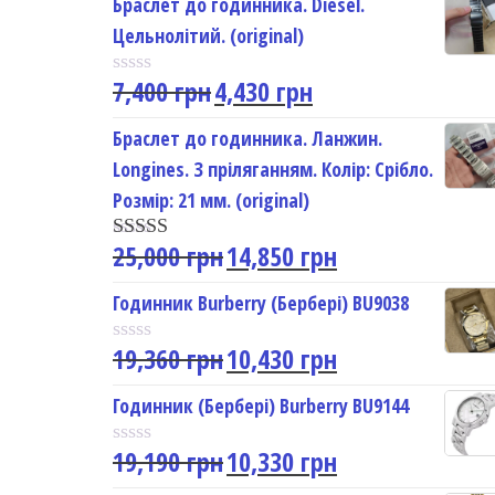
Браслет до годинника. Diesel.
Цельнолітий. (original)
7,400
грн
4,430
грн
R
a
t
Браслет до годинника. Ланжин.
e
Longines. З пріляганням. Колір: Срібло.
d
0
Розмір: 21 мм. (original)
o
u
25,000
грн
14,850
грн
t
Rated
5.00
o
out of 5
f
Годинник Burberry (Бербері) BU9038
5
19,360
грн
10,430
грн
R
a
t
Годинник (Бербері) Burberry BU9144
e
d
19,190
грн
10,330
грн
0
R
o
a