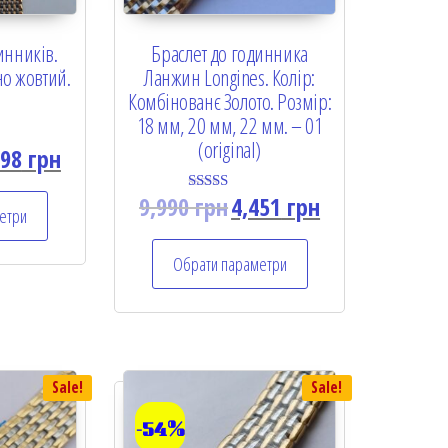
инників.
Браслет до годинника
но жовтий.
Ланжин Longines. Колір:
Комбінованє Золото. Розмір:
18 мм, 20 мм, 22 мм. – 01
(original)
898
грн
9,990
грн
4,451
грн
Rated
етри
5.00
out of 5
Обрати параметри
Sale!
Sale!
-54%