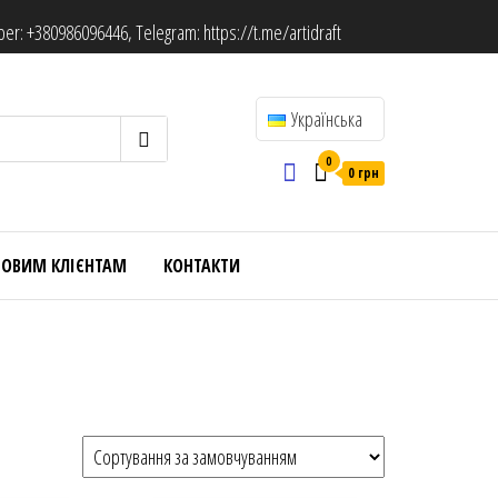
ber:
+380986096446
, Telegram:
https://t.me/artidraft
Українська
0
0 грн
ТОВИМ КЛІЄНТАМ
КОНТАКТИ