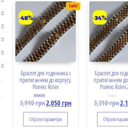
Sale!
-48%
-34%
Браслет для годинника з
Браслет для год
приляганням до корпусу.
приляганням до 
Ролекс Rolex
Ролекс Rolex
3,910
грн
2,050
грн
3,310
грн
2,
Rated
R
5.00
a
out of 5
t
e
Обрати параметри
Обрати парам
d
0
o