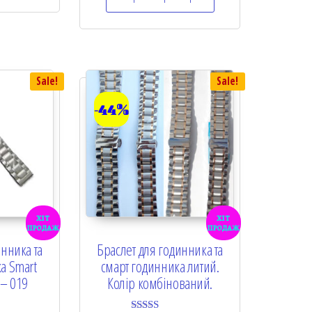
Sale!
Sale!
-44%
хіт
хіт
продаж
продаж
инника та
Браслет для годинника та
а Smart
смарт годинника литий.
 – 019
Колір комбінований.