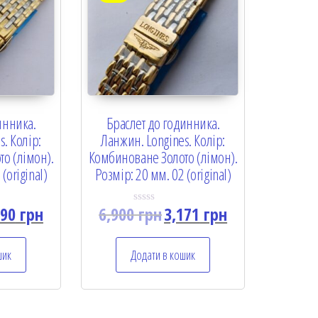
инника.
Браслет до годинника.
. Колір:
Ланжин. Longines. Колір:
о (лімон).
Комбиноване Золото (лімон).
(original)
Розмір: 20 мм. 02 (original)
190
грн
6,900
грн
3,171
грн
R
a
t
e
шик
Додати в кошик
d
0
o
u
t
o