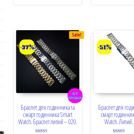
u
t
o
f
5
Sale!
-37%
-51%
хіт
продаж
Браслет для годинника та
Браслет для год
смарт годинника Smart
смарт годинник
Watch. Браслет литий – 020.
Watch. Литий.