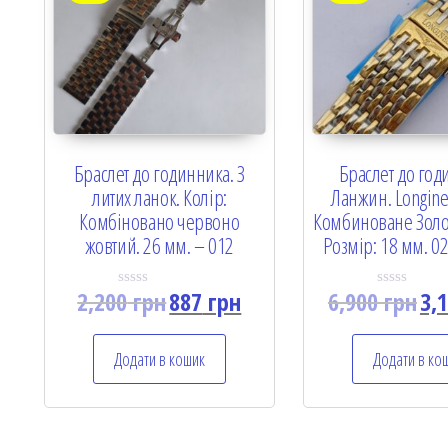
Браслет до годинника. З
Браслет до год
литих ланок. Колір:
Ланжин. Longines
Комбіновано червоно
Комбиноване Золот
жовтий. 26 мм. – 012
Розмір: 18 мм. 02 
2,200
грн
887
грн
6,900
грн
3,
R
R
a
a
t
t
e
e
Додати в кошик
Додати в ко
d
d
0
0
o
o
u
u
t
t
o
o