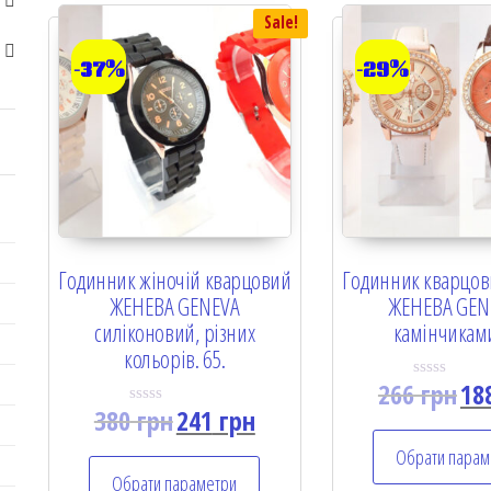
Sale!
-37%
-29%
Годинник жіночій кварцовий
Годинник кварцов
ЖЕНЕВА GENEVA
ЖЕНЕВА GEN
силіконовий, різних
камінчиками
кольорів. 65.
266
грн
18
R
a
380
грн
241
грн
R
t
a
e
t
Обрати парам
d
e
0
Обрати параметри
d
o