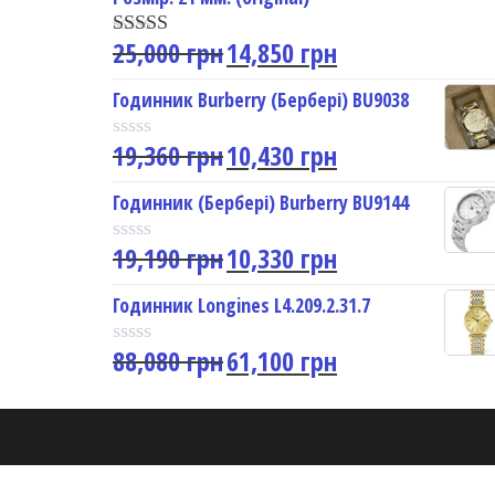
o
u
25,000
грн
14,850
грн
t
Rated
5.00
o
out of 5
f
Годинник Burberry (Бербері) BU9038
5
19,360
грн
10,430
грн
R
a
t
Годинник (Бербері) Burberry BU9144
e
d
19,190
грн
10,330
грн
0
R
o
a
u
t
Годинник Longines L4.209.2.31.7
t
e
o
d
f
88,080
грн
61,100
грн
0
R
5
o
a
u
t
t
e
o
d
f
0
5
o