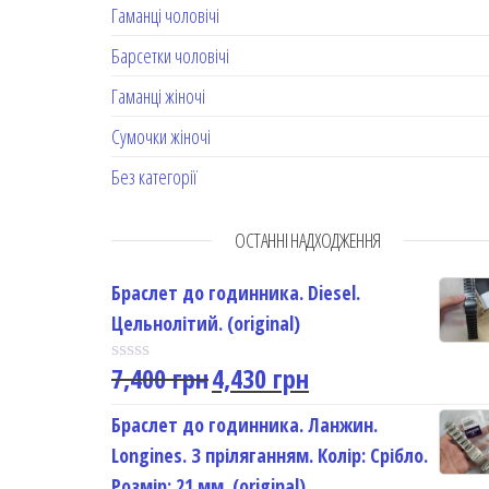
Гаманці чоловічі
Барсетки чоловічі
Гаманці жіночі
Сумочки жіночі
Без категорії
ОСТАННІ НАДХОДЖЕННЯ
Браслет до годинника. Diesel.
Цельнолітий. (original)
7,400
грн
4,430
грн
R
a
t
Браслет до годинника. Ланжин.
e
Longines. З пріляганням. Колір: Срібло.
d
0
Розмір: 21 мм. (original)