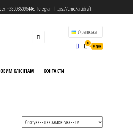
ber:
+380986096446
, Telegram:
https://t.me/artidraft
Українська
0
0 грн
ТОВИМ КЛІЄНТАМ
КОНТАКТИ