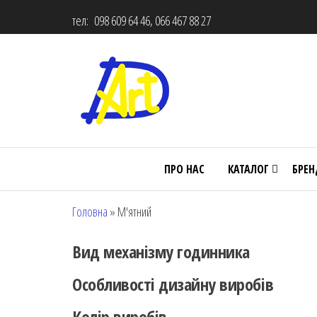
тел: 098 609 64 46, 066 467 88 27
ПРО НАС
КАТАЛОГ
БРЕ
Головна
»
М'ятний
Вид механізму годинника
Особливості дизайну виробів
Колір виробів