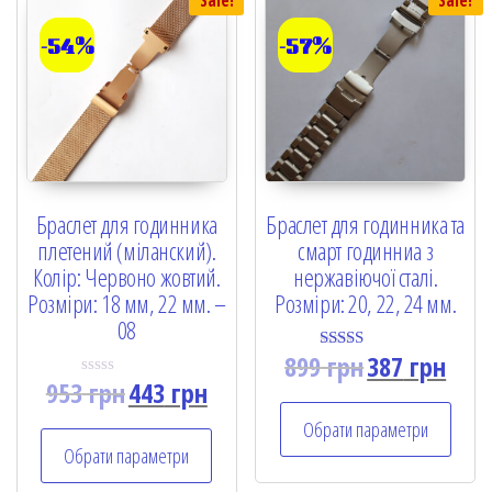
Sale!
Sale!
-54%
-57%
Браслет для годинника
Браслет для годинника та
плетений (міланский).
смарт годинниа з
Колір: Червоно жовтий.
нержавіючої сталі.
Розміри: 18 мм, 22 мм. –
Розміри: 20, 22, 24 мм.
08
899
грн
387
грн
Rated
5.00
953
грн
443
грн
R
out of 5
a
t
Обрати параметри
e
Обрати параметри
d
0
o