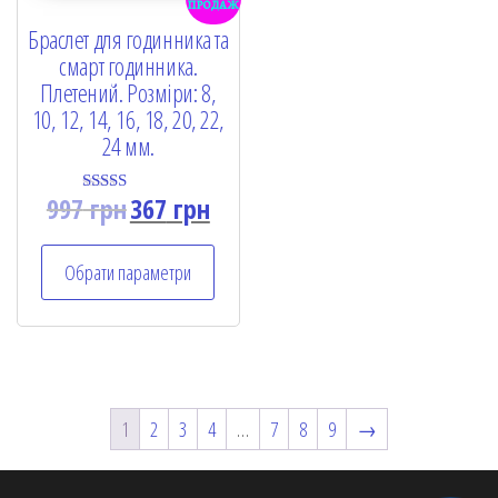
продаж
Браслет для годинника та
смарт годинника.
Плетений. Розміри: 8,
10, 12, 14, 16, 18, 20, 22,
24 мм.
997
грн
367
грн
Rated
5.00
out of 5
Обрати параметри
1
2
3
4
…
7
8
9
→