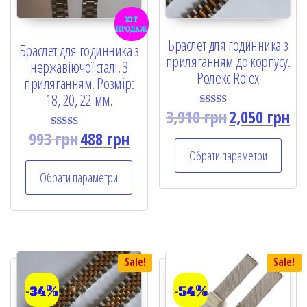
хіт
продаж
Браслет для годинника з
Браслет для годинника з
приляганням до корпусу.
нержавіючої сталі. З
Ролекс Rolex
приляганням. Розмір:
18, 20, 22 мм.
3,910
грн
2,050
грн
Rated
5.00
993
грн
488
грн
out of 5
Rated
5.00
Обрати параметри
out of 5
Обрати параметри
Sale!
Sale!
-34%
-54%