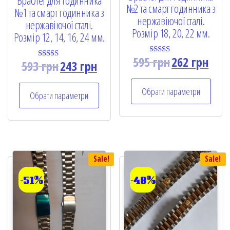
№2 та смарт годинника з
№1 та смарт годинника з
нержавіючої сталі.
нержавіючої сталі.
Розмір 18, 20, 22 мм.
Розмір 12, 14, 16, 24 мм.
595
грн
262
грн
Rated
593
грн
243
грн
Rated
5.00
5.00
out of 5
out of 5
Обрати параметри
Обрати параметри
Sale!
Sale!
-51%
-48%