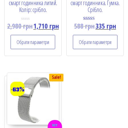
смарт годинника литий.
смарт годинника. Гумка.
Колір: срібло.
Срібло.
2,980
грн
1,710
грн
588
грн
335
грн
R
Rated
a
5.00
t
out of 5
e
Обрати параметри
Обрати параметри
d
0
o
u
t
o
f
5
Sale!
-63%
хіт