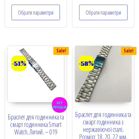
out of 5
out of 5
Обрати параметри
Обрати параметри
Sale!
Sale!
-51%
-58%
хіт
продаж
Браслет для годинника та
Браслет для годинника та
смарт годинника з
смарт годинника Smart
нержавіючої сталі.
Watch. Литий. – 019
Розмір: 18, 20, 22 мм.