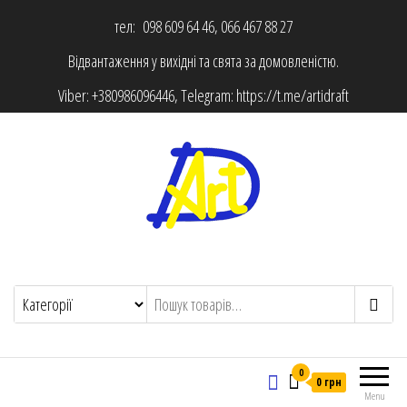
тел: 098 609 64 46, 066 467 88 27
Відвантаження у вихідні та свята за домовленістю.
Viber:
+380986096446
, Telegram:
https://t.me/artidraft
0
0 грн
Menu