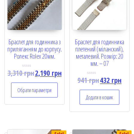
Браслет для годинника з
Браслет для годинника
приляганням до корпусу.
плетений (міланский),
Ролекс Rolex 20мм.
металевий. Розмір: 20
мм. – 07
3,310
грн
2,190
грн
R
a
941
грн
432
грн
R
t
a
e
t
Обрати параметри
d
e
0
Додати в кошик
d
o
0
u
o
t
u
o
t
f
o
5
f
5