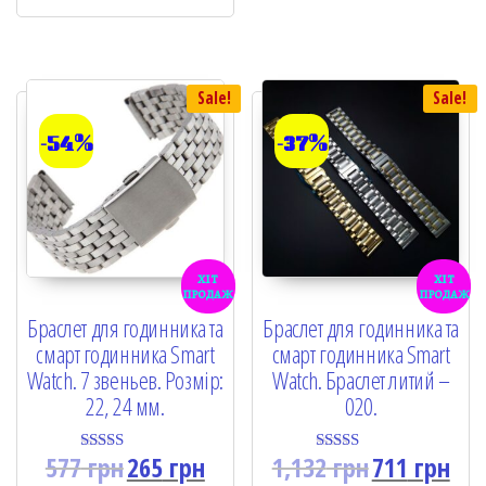
u
t
o
f
5
Sale!
Sale!
-54%
-37%
хіт
хіт
продаж
продаж
Браслет для годинника та
Браслет для годинника та
смарт годинника Smart
смарт годинника Smart
Watch. 7 звеньев. Розмір:
Watch. Браслет литий –
22, 24 мм.
020.
577
грн
265
грн
1,132
грн
711
грн
Rated
Rated
5.00
5.00