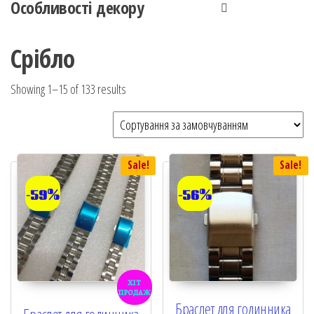
Особливості декору
Срібло
Showing 1–15 of 133 results
Sale!
Sale!
-59%
-56%
хіт
продаж
Браслет для годинника
Браслет для годинника