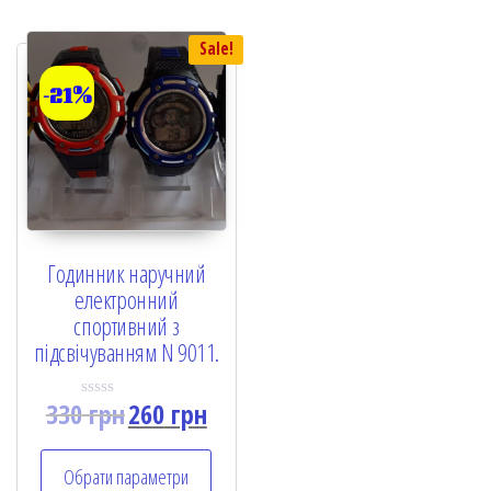
f
f
5
5
Sale!
-21%
Годинник наручний
електронний
спортивний з
підсвічуванням N 9011.
330
грн
260
грн
R
a
t
e
Обрати параметри
d