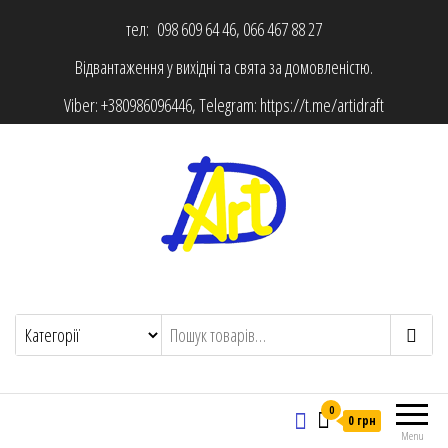
тел: 098 609 64 46, 066 467 88 27
Відвантаження у вихідні та свята за домовленістю.
Viber:
+380986096446
, Telegram:
https://t.me/artidraft
0
0 грн
Menu