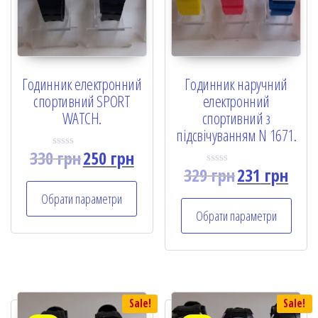
Годинник електронний
Годинник наручний
спортивний SPORT
електронний
WATCH.
спортивний з
підсвічуванням N 1671.
330
грн
250
грн
R
a
329
грн
231
грн
R
t
a
e
t
Обрати параметри
d
e
0
Обрати параметри
d
o
0
u
o
t
u
o
t
f
o
5
f
5
Sale!
Sale!