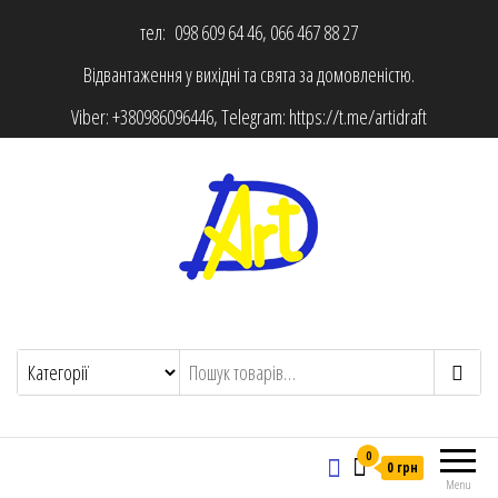
тел: 098 609 64 46, 066 467 88 27
Відвантаження у вихідні та свята за домовленістю.
Viber:
+380986096446
, Telegram:
https://t.me/artidraft
0
0 грн
Menu