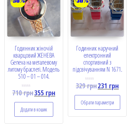
-50%
-30%
Годинник жіночій
Годинник наручний
кварцовий ЖЕНЕВА
електронний
Geneva на металевому
спортивний з
литому браслеті. Модель
підсвічуванням N 1671.
510 – 01 – 014.
329
грн
231
грн
R
a
710
грн
355
грн
R
t
a
e
t
Обрати параметри
d
e
0
Додати в кошик
d
o
0
u
o
t
u
o
t
f