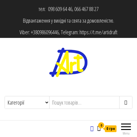
тел: 098 609 64 46, 066 467 88 27
Відвантаження у вихідні та свята за домовленістю.
Viber:
+380986096446
, Telegram:
https://t.me/artidraft
0
0 грн
Menu