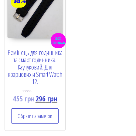
-35%
хіт
продаж
Ремінець для годинника
та смарт годинника.
Каучуковий. Для
кварцових и Smart Watch
12.
455
грн
296
грн
R
a
t
e
Обрати параметри
d
0
o
u
t