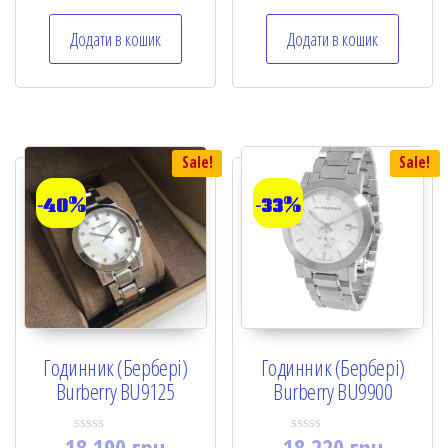
d
0
o
Додати в кошик
Додати в кошик
u
t
o
f
5
Sale!
Sale!
-40%
-33%
Годинник (Бербері)
Годинник (Бербері)
Burberry BU9125
Burberry BU9900
18,190
грн
18,220
грн
R
R