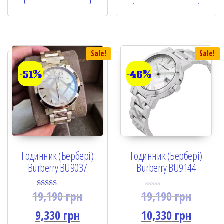
t
t
o
o
f
f
5
5
Sale!
Sale!
-51%
-46%
Годинник (Бербері)
Годинник (Бербері)
Burberry BU9037
Burberry BU9144
19,190
грн
19,190
грн
Rated
R
5.00
a
out of 5
t
9,330
грн
10,330
грн
e