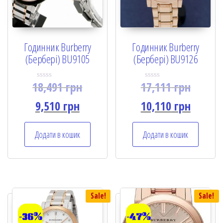
Годинник Burberry
Годинник Burberry
(Бербері) BU9105
(Бербері) BU9126
18,491
грн
17,111
грн
R
R
a
a
t
t
9,510
грн
10,110
грн
e
e
d
d
0
0
o
o
Додати в кошик
Додати в кошик
u
u
t
t
o
o
f
f
5
5
Sale!
Sale!
-36%
-47%