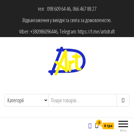
тел: 098 609 64 46, 066 467 88 27
Відвантаження у вихідні та свята за домовленістю.
Viber:
+380986096446
, Telegram:
https://t.me/artidraft
0
0 грн
Menu