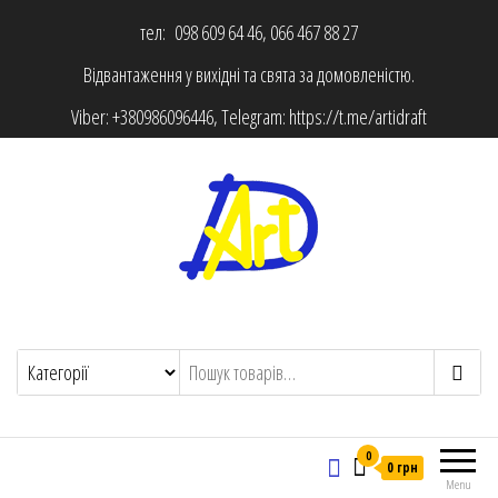
тел: 098 609 64 46, 066 467 88 27
Відвантаження у вихідні та свята за домовленістю.
Viber:
+380986096446
, Telegram:
https://t.me/artidraft
0
0 грн
Menu