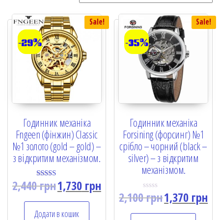
Sale!
Sale!
-29%
-35%
Годинник механіка
Годинник механіка
Fngeen (фінжин) Classic
Forsining (форсинг) №1
№1 золото (gold – gold) –
срібло – чорний (black –
з відкритим механізмом.
silver) – з відкритим
механізмом.
2,440
грн
1,730
грн
Rated
5.00
2,100
грн
1,370
грн
R
out of 5
a
t
Додати в кошик
e