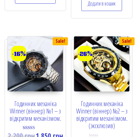
Додати в кошик
d
0
o
u
t
o
f
5
Sale!
Sale!
-16%
-26%
Годинник механіка
Годинник механіка
Winner (віннер) №1 – з
Winner (віннер) №2 – з
відкритим механізмом.
відкритим механізмом.
(эксклюзив)
2,200
грн
1,850
грн
Rated