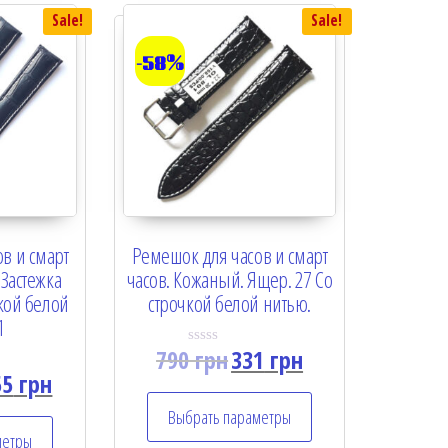
Sale!
Sale!
-58%
в и смарт
Ремешок для часов и смарт
 Застежка
часов. Кожаный. Ящер. 27 Со
чкой белой
строчкой белой нитью.
1
790
грн
331
грн
R
a
55
грн
t
e
Выбрать параметры
d
0
метры
o