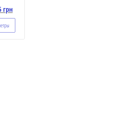
5
грн
метры