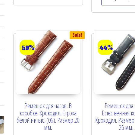
u
t
o
f
5
Sale!
-59%
-44%
Ремешок для часов. В
Ремешок для 
коробке. Крокодил. Строка
Естественная ко
белой нитью. (06). Размер 20
Крокодил. Размер 2
мм.
26 мм.