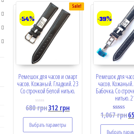
Sale!
-54%
-39%
Ремешок для часов и смарт
Ремешок для часо
часов. Кожаный. Гладкий. 23
часов. Кожаный.
Со строчкой белой нитью.
Бабочка. Со стро
нитью. 2
680
грн
312
грн
R
a
1,067
грн
6
Rated
t
5.00
e
out of 5
Выбрать параметры
d
0
Выбрать пара
o