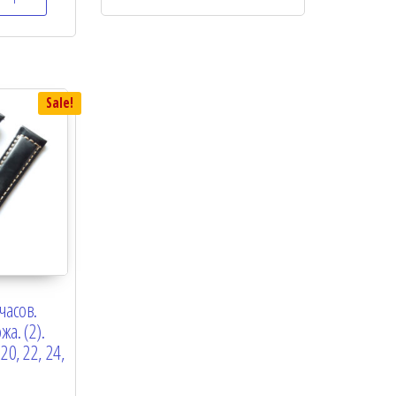
u
t
o
f
5
Sale!
часов.
жа. (2).
0, 22, 24,