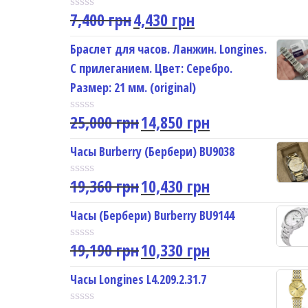
7,400
грн
4,430
грн
R
a
t
Браслет для часов. Ланжин. Longines.
e
С прилеганием. Цвет: Серебро.
d
0
Размер: 21 мм. (original)
o
u
25,000
грн
14,850
грн
t
R
o
a
f
t
Часы Burberry (Бербери) BU9038
5
e
d
19,360
грн
10,430
грн
0
R
o
a
u
t
Часы (Бербери) Burberry BU9144
t
e
o
d
f
19,190
грн
10,330
грн
0
R
5
o
a
u
t
Часы Longines L4.209.2.31.7
t
e
o
d