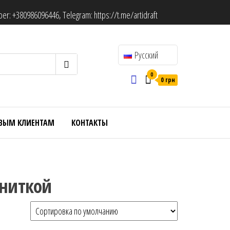
ber:
+380986096446
, Telegram:
https://t.me/artidraft
Русский
0
0 грн
ВЫМ КЛИЕНТАМ
КОНТАКТЫ
 ниткой