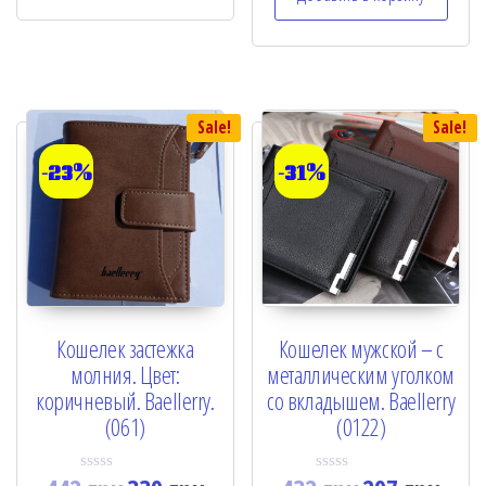
0
u
o
t
u
o
t
f
o
5
f
5
Sale!
Sale!
-23%
-31%
Кошелек застежка
Кошелек мужской – с
молния. Цвет:
металлическим уголком
коричневый. Baellerry.
со вкладышем. Baellerry
(061)
(0122)
R
R