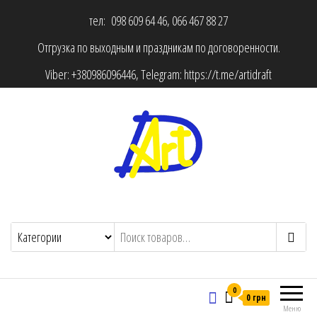
тел: 098 609 64 46, 066 467 88 27
Отгрузка по выходным и праздникам по договоренности.
Viber:
+380986096446
, Telegram:
https://t.me/artidraft
0
0 грн
Меню