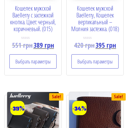
Кошелек мужской
Кошелек мужской
Baellerry с застежкой
Baellerry, Кошелек
кнопка. Цвет: черный,
вертикальный –
коричневый. (015)
Молния застежка. (018)
551
грн
389
грн
420
грн
395
грн
R
R
a
a
t
t
e
e
Выбрать параметры
Выбрать параметры
d
d
0
0
o
o
u
u
t
t
o
o
f
f
5
5
Sale!
Sale!
-39%
-34%