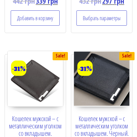
442
грн
339
грн
432
грн
297
грн
a
a
t
t
e
e
Добавить в корзину
Выбрать параметры
d
d
0
0
o
o
u
u
t
t
o
o
f
f
5
5
Sale!
Sale!
-31%
-31%
Кошелек мужской – с
Кошелек мужской – с
металлическим уголком
металлическим уголком
со вкладышем.
со вкладышем. Черный.