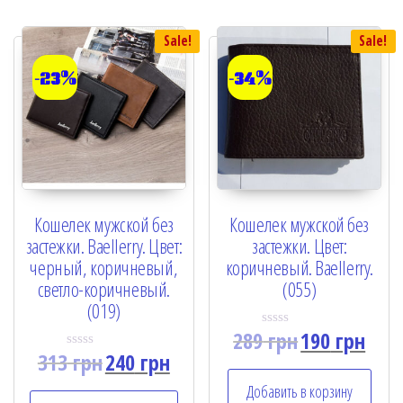
5
f
5
Sale!
Sale!
-23%
-34%
Кошелек мужской без
Кошелек мужской без
застежки. Baellerry. Цвет:
застежки. Цвет:
черный, коричневый,
коричневый. Baellerry.
светло-коричневый.
(055)
(019)
289
грн
190
грн
R
a
313
грн
240
грн
R
t
a
e
t
Добавить в корзину
d
e