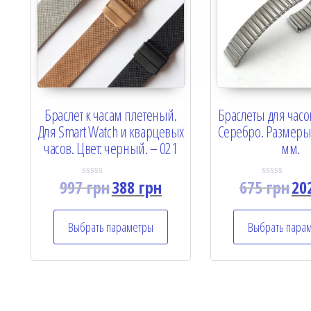
Браслет к часам плетеный.
Браслеты для часо
Для Smart Watch и кварцевых
Серебро. Размеры:
часов. Цвет: черный. – 021
мм.
997
грн
388
грн
675
грн
20
R
R
a
a
t
t
e
e
Выбрать параметры
Выбрать пара
d
d
0
0
o
o
u
u
t
t
o
o
f
f
5
5