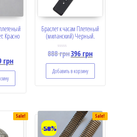
 плетеный
Браслет к часам Плетеный
т: Красно
(миланский) Черный.
888
грн
396
грн
R
a
9
грн
t
e
Добавить в корзину
d
0
рзину
o
u
t
o
f
5
Sale!
Sale!
-58%