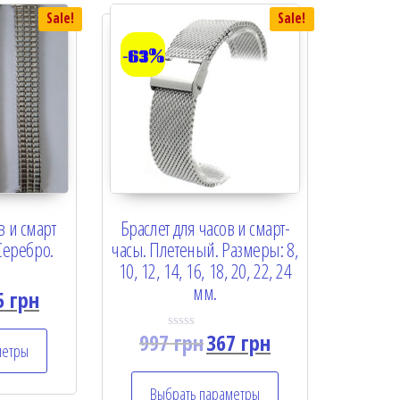
Sale!
Sale!
-63%
в и смарт
Браслет для часов и смарт-
 Серебро.
часы. Плетеный. Размеры: 8,
10, 12, 14, 16, 18, 20, 22, 24
мм.
5
грн
997
грн
367
грн
R
метры
a
t
e
Выбрать параметры
d