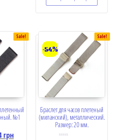
0
o
u
t
o
f
5
Sale!
Sale!
-54%
 плетенный
Браслет для часов плетеный
рный. №1
(миланский), металлический.
Размер: 20 мм.
4
грн