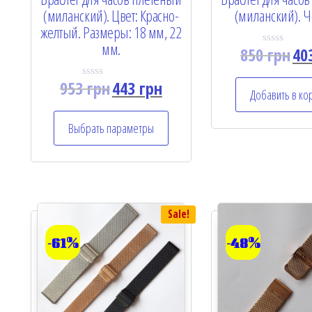
(миланский). Цвет: Красно-
(миланский). 
желтый. Размеры: 18 мм, 22
мм.
850
грн
40
R
a
t
953
грн
443
грн
e
R
Добавить в ко
d
a
0
t
o
e
Выбрать параметры
u
d
t
0
o
o
f
u
5
t
o
f
5
Sale!
-61%
-48%