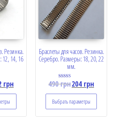
в. Резинка.
Браслеты для часов. Резинка.
 12, 14, 16
Серебро. Размеры: 18, 20, 22
мм.
2
грн
490
грн
204
грн
Rated
5.00
out of 5
метры
Выбрать параметры