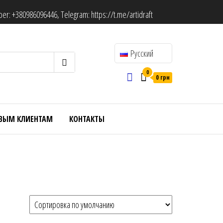
ber:
+380986096446
, Telegram:
https://t.me/artidraft
Русский
0
0 грн
ВЫМ КЛИЕНТАМ
КОНТАКТЫ