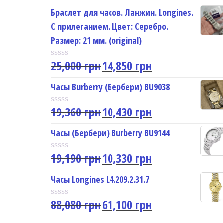
a
t
Браслет для часов. Ланжин. Longines.
e
С прилеганием. Цвет: Серебро.
d
0
Размер: 21 мм. (original)
o
u
25,000
грн
14,850
грн
t
R
o
a
f
t
Часы Burberry (Бербери) BU9038
5
e
d
19,360
грн
10,430
грн
0
R
o
a
u
t
Часы (Бербери) Burberry BU9144
t
e
o
d
f
19,190
грн
10,330
грн
0
R
5
o
a
u
t
Часы Longines L4.209.2.31.7
t
e
o
d
f
88,080
грн
61,100
грн
0
R
5
o
a
u
t