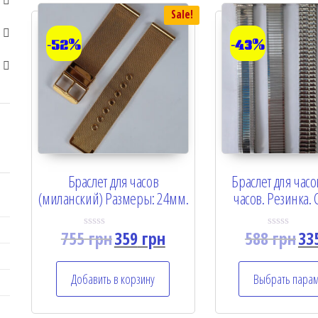
Sale!
-52%
-43%
Браслет для часов
Браслет для часо
(миланский) Размеры: 24мм.
часов. Резинка.
755
грн
359
грн
588
грн
33
R
R
a
a
t
t
e
e
Добавить в корзину
Выбрать пара
d
d
0
0
o
o
u
u