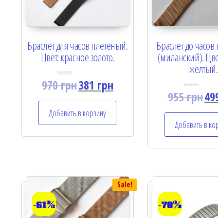
Браслет для часов плетеный.
Браслет до часов
Цвет: красное золото.
(миланский). Цве
желтый.
970
грн
381
грн
R
a
955
грн
49
R
t
a
e
t
Добавить в корзину
d
e
0
Добавить в ко
d
o
0
u
o
t
u
o
t
f
o
5
f
5
Sale!
-61%
-70%