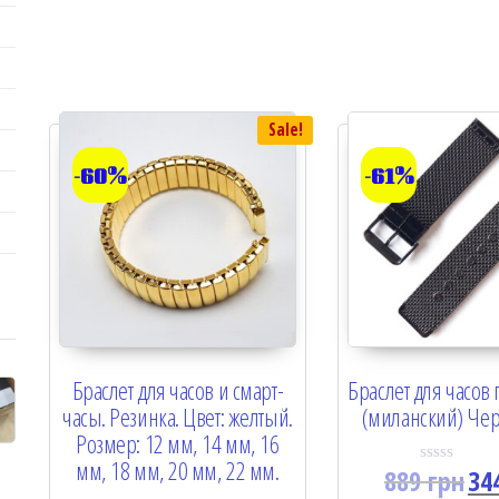
t
t
o
o
f
f
5
5
Sale!
-60%
-61%
Браслет для часов и смарт-
Браслет для часов
часы. Резинка. Цвет: желтый.
(миланский) Че
Розмер: 12 мм, 14 мм, 16
мм, 18 мм, 20 мм, 22 мм.
889
грн
34
R
a