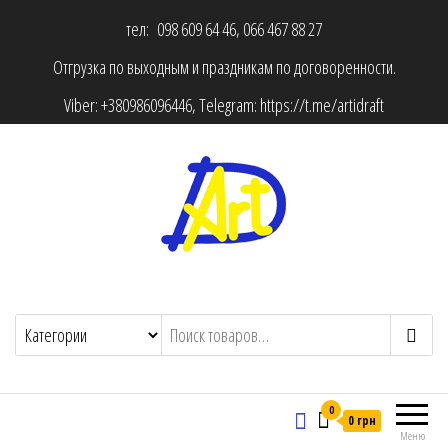
тел: 098 609 64 46, 066 467 88 27
Отгрузка по выходным и праздникам по договоренности.
Viber:
+380986096446
, Telegram:
https://t.me/artidraft
0
0 грн
Меню