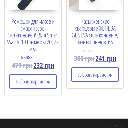
Ремешок для часов и
Часы женские
смарт часов.
кварцевые ЖЕНЕВА
Силиконовый. Для Smart
GENEVA силиконовые,
Watch. 10 Размеры 20, 22
разных цветов. 65.
мм.
380
грн
241
грн
R
a
479
грн
232
грн
Rated
t
5.00
e
out of 5
Выбрать параметры
d
0
Выбрать параметры
o
u
t
o
f
5