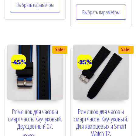
e
t
Выбрать параметры
d
e
0
Выбрать параметры
d
o
0
u
o
t
u
o
t
f
o
5
f
5
Sale!
Sale!
-45%
-35%
Ремешок для часов и
Ремешок для часов и
смарт часов. Каучуковый.
смарт часов. Каучуковый.
Двухцветный 07.
Для кварцевых и Smart
Watch 12.