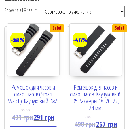
Showing all 8 result
Sale!
Sale!
-32%
-46%
Ремешок для часов и
Ремешок для часов и
смарт часов (Smart
смарт часов. Каучуковый.
Watch). Каучуковый. №2.
05 Размеры 18, 20, 22,
24 мм.
431
грн
291
грн
R
a
490
грн
267
грн
R
t
a