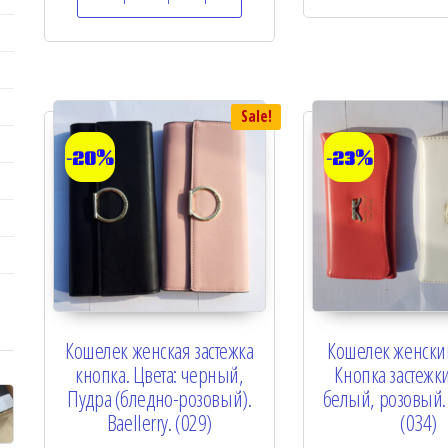
0
u
o
t
u
o
t
f
o
5
f
5
Sale!
-20%
-23%
Кошелек женская застежка
Кошелек женский
кнопка. Цвета: черный,
Кнопка застежки
Пудра (бледно-розовый).
белый, розовый. B
Baellerry. (029)
(034)