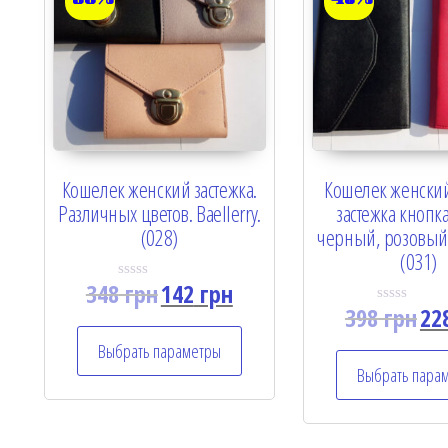
Кошелек женский застежка.
Кошелек женский
Различных цветов. Baellerry.
застежка кнопка
(028)
черный, розовый. 
(031)
348
грн
142
грн
R
a
398
грн
22
R
t
a
e
t
Выбрать параметры
d
e
0
Выбрать пара
d
o
0
u
o
t
u
o
t
f