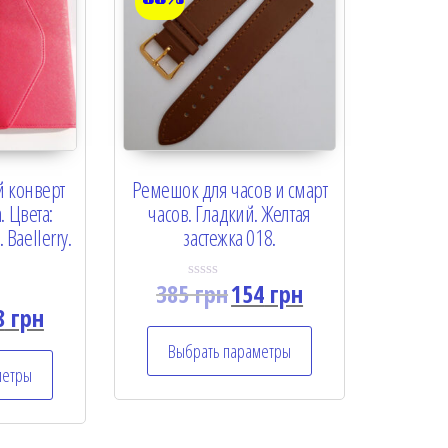
 конверт
Ремешок для часов и смарт
. Цвета:
часов. Гладкий. Желтая
Baellerry.
застежка 018.
385
грн
154
грн
R
a
8
грн
t
e
Выбрать параметры
d
0
метры
o
u
t
o
f