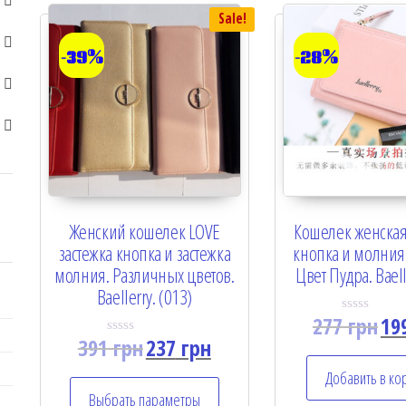
Sale!
-39%
-28%
Женский кошелек LOVE
Кошелек женская
застежка кнопка и застежка
кнопка и молния 
молния. Различных цветов.
Цвет Пудра. Baell
Baellerry. (013)
277
грн
19
R
a
391
грн
237
грн
R
t
a
e
t
Добавить в ко
d
e
0
Выбрать параметры
d
o