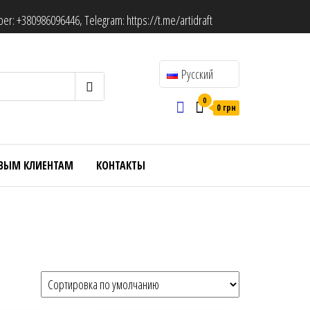
ber:
+380986096446
, Telegram:
https://t.me/artidraft
Русский
0
0 грн
ВЫМ КЛИЕНТАМ
КОНТАКТЫ