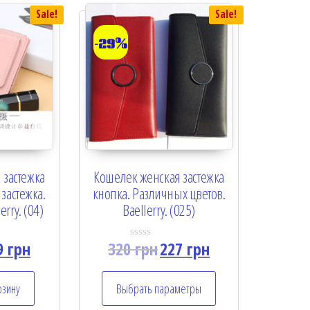
Sale!
Sale!
-29%
 застежка
Кошелек женская застежка
застежка.
кнопка. Различных цветов.
erry. (04)
Baellerry. (025)
9
грн
320
грн
227
грн
R
a
t
e
рзину
Выбрать параметры
d
0
o