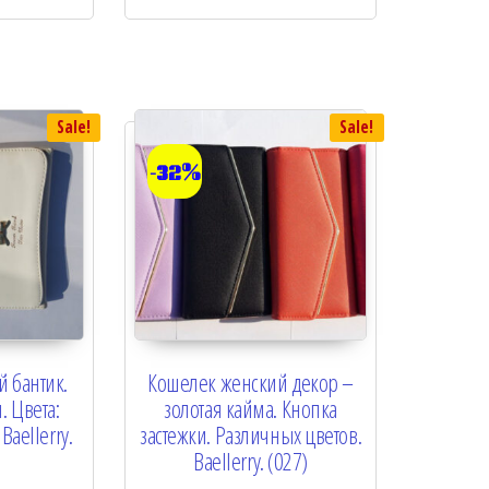
u
t
o
f
5
Sale!
Sale!
-32%
 бантик.
Кошелек женский декор –
. Цвета:
золотая кайма. Кнопка
aellerry.
застежки. Различных цветов.
Baellerry. (027)