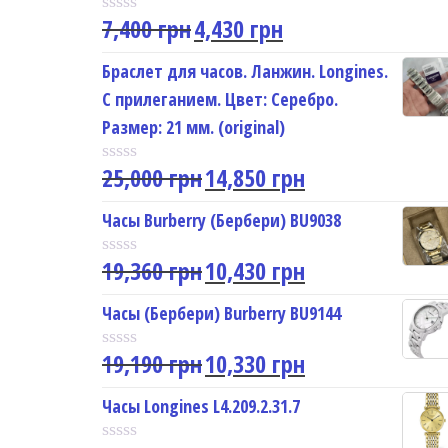
7,400
грн
4,430
грн
R
a
t
Браслет для часов. Ланжин. Longines.
e
С прилеганием. Цвет: Серебро.
d
0
Размер: 21 мм. (original)
o
u
25,000
грн
14,850
грн
t
R
o
a
f
t
Часы Burberry (Бербери) BU9038
5
e
d
19,360
грн
10,430
грн
0
R
o
a
u
t
Часы (Бербери) Burberry BU9144
t
e
o
d
f
19,190
грн
10,330
грн
0
R
5
o
a
u
t
Часы Longines L4.209.2.31.7
t
e
o
d