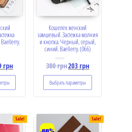
нский
Кошелек женский
стежка
замшевый. Застежка молния
Baellerry.
и кнопка. Черный, серый,
синий. Baellerry. (066)
9
грн
380
грн
203
грн
R
a
t
e
метры
Выбрать параметры
d
0
o
u
t
o
f
5
Sale!
Sale!
-60%