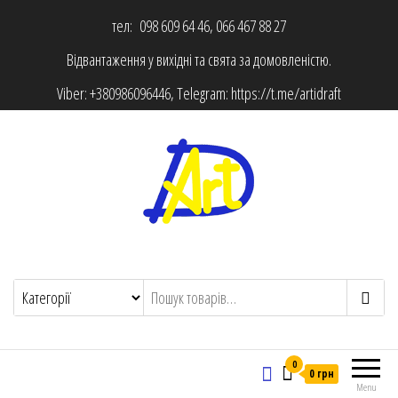
тел: 098 609 64 46, 066 467 88 27
Відвантаження у вихідні та свята за домовленістю.
Viber:
+380986096446
, Telegram:
https://t.me/artidraft
0
0 грн
Menu