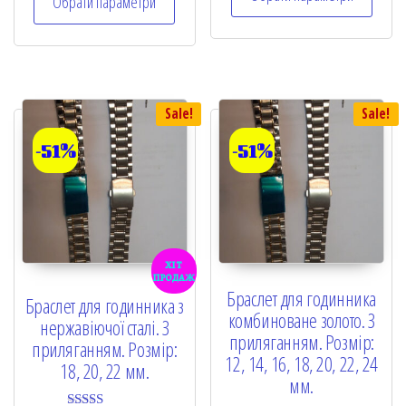
Обрати параметри
Sale!
Sale!
-51%
-51%
хіт
продаж
Браслет для годинника
Браслет для годинника з
комбиноване золото. З
нержавіючої сталі. З
приляганням. Розмір:
приляганням. Розмір:
12, 14, 16, 18, 20, 22, 24
18, 20, 22 мм.
мм.