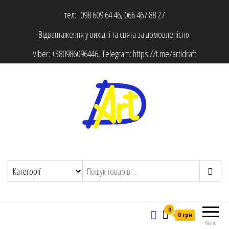
тел: 098 609 64 46, 066 467 88 27
Відвантаження у вихідні та свята за домовленістю.
Viber:
+380986096446
, Telegram:
https://t.me/artidraft
0
0 грн
Menu