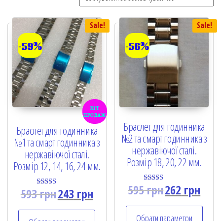
Sale!
Sale!
-59%
-56%
хіт
продаж
Браслет для годинника
Браслет для годинника
№2 та смарт годинника з
№1 та смарт годинника з
нержавіючої сталі.
нержавіючої сталі.
Розмір 18, 20, 22 мм.
Розмір 12, 14, 16, 24 мм.
595
грн
262
грн
Rated
593
грн
243
грн
Rated
5.00
5.00
out of 5
out of 5
Обрати параметри