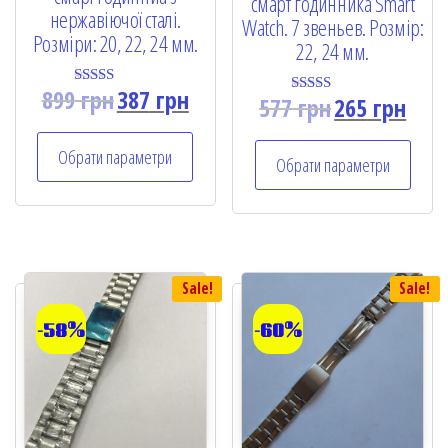
смарт годинника Smart
нержавіючої сталі.
Watch. 7 звеньев. Розмір:
Розміри: 20, 22, 24 мм.
22, 24 мм.
899
грн
387
грн
Rated
577
грн
265
грн
Rated
5.00
5.00
out of 5
out of 5
Обрати параметри
Обрати параметри
Sale!
Sale!
-58%
-60%