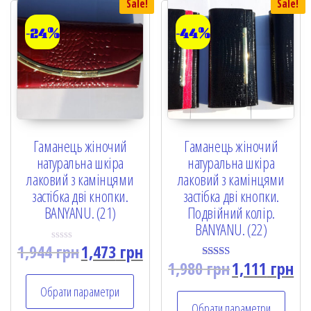
Sale!
Sale!
-24%
-44%
Гаманець жіночий
Гаманець жіночий
натуральна шкіра
натуральна шкіра
лаковий з камінцями
лаковий з камінцями
застібка дві кнопки.
застібка дві кнопки.
BANYANU. (21)
Подвійний колір.
BANYANU. (22)
1,944
грн
1,473
грн
R
a
1,980
грн
1,111
грн
Rated
t
5.00
e
out of 5
Обрати параметри
d
0
Обрати параметри