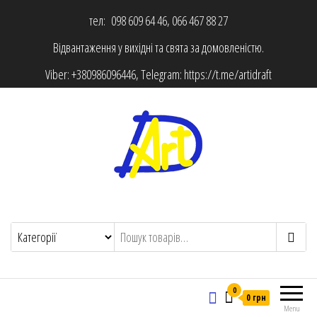
тел: 098 609 64 46, 066 467 88 27
Відвантаження у вихідні та свята за домовленістю.
Viber:
+380986096446
, Telegram:
https://t.me/artidraft
0
0 грн
Menu