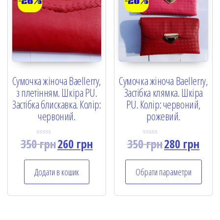
-26%
-20%
Сумочка жіноча Baellerry,
Сумочка жіноча Baellerry,
з плетінням. Шкіра PU.
Застібка клямка. Шкіра
Застібка блискавка. Колір:
PU. Колір: червоний,
червоний.
рожевий.
350
грн
260
грн
350
грн
280
грн
R
R
a
a
t
t
e
e
Додати в кошик
Обрати параметри
d
d
0
0
o
o
u
u
t
t
o
o
f
f