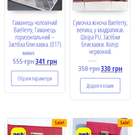
Гаманець чоловічий
Сумочка жіноча Baellerry,
Baellerry, Гаманець
велика, у квадратиках.
горизонтальний –
Шкіра PU. Застібки
Застібка блискавка. (017)
блискавки. Колір:
червоний.
555
грн
341
грн
Rated
5.00
350
грн
330
грн
R
out of 5
a
t
Обрати параметри
e
Додати в кошик
d
0
o
u
t
o
f
5
Sale!
Sale!