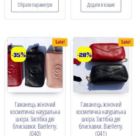
Обрати параметри
Додати в кошик
d
d
0
0
o
o
u
u
t
t
o
o
f
f
5
5
Sale!
Sale!
-35%
-20%
Гаманець жіночий
Гаманець жіночий
косметичка натуральна
косметичка натуральна
шкіра. Застібка дві
шкіра. Застібка дві
блискавки. Baellerry.
блискавки. Baellerry.
(040)
(041)