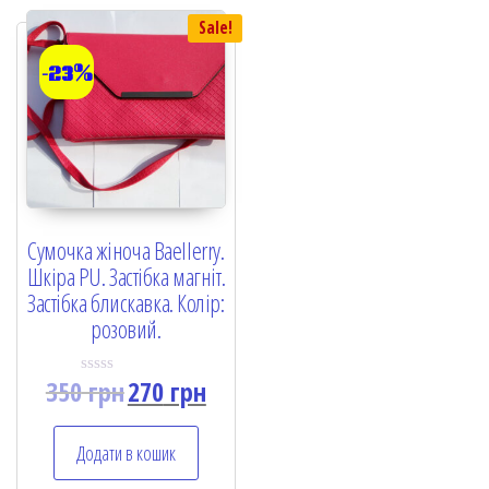
5
5
Sale!
-23%
Сумочка жіноча Baellerry.
Шкіра PU. Застібка магніт.
Застібка блискавка. Колір:
розовий.
350
грн
270
грн
R
a
t
e
Додати в кошик
d
0
o