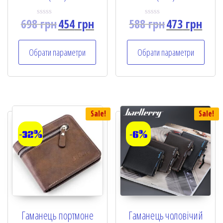
698
грн
454
грн
588
грн
473
грн
R
R
a
a
t
t
e
e
Обрати параметри
Обрати параметри
d
d
0
0
o
o
u
u
t
t
o
o
f
f
5
5
Sale!
Sale!
-32%
-6%
Гаманець портмоне
Гаманець чоловічий