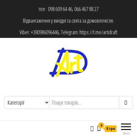
тел: 098 609 64 46, 066 467 88 27
Відвантаження у вихідні та свята за домовленістю.
Viber:
+380986096446
, Telegram:
https://t.me/artidraft
0
0 грн
Menu