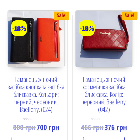
o
5
f
5
Sale!
Sale!
-12%
-19%
Гаманець жіночий
Гаманець жіночий
застібка кнопка та застібка
косметичка застібка
блискавка. Кольори:
блискавка. Колір:
черний, червоний.
червоний. Baellerry.
Baellerry. (024)
(042)
800
грн
700
грн
466
грн
376
грн
R
R
a
a
t
t
e
e