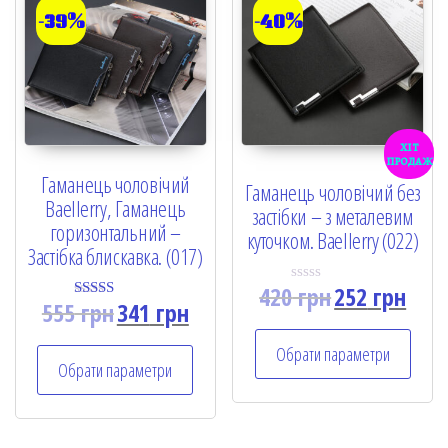
-39%
-40%
хіт
продаж
Гаманець чоловічий
Гаманець чоловічий без
Baellerry, Гаманець
застібки – з металевим
горизонтальний –
куточком. Baellerry (022)
Застібка блискавка. (017)
420
грн
252
грн
R
555
грн
341
грн
a
Rated
t
5.00
e
out of 5
Обрати параметри
d
Обрати параметри
0
o
u
t
o
f