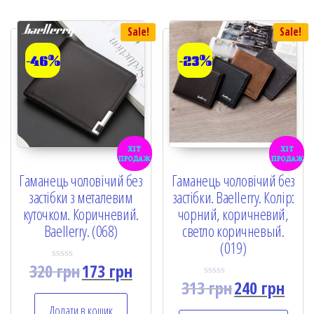
5
Sale!
Sale!
-46%
-23%
хіт
хіт
продаж
продаж
Гаманець чоловічий без
Гаманець чоловічий без
застібки з металевим
застібки. Baellerry. Колір:
куточком. Коричневий.
чорний, коричневий,
Baellerry. (068)
светло коричневый.
(019)
320
грн
173
грн
R
a
313
грн
240
грн
R
t
a
e
t
Додати в кошик
d