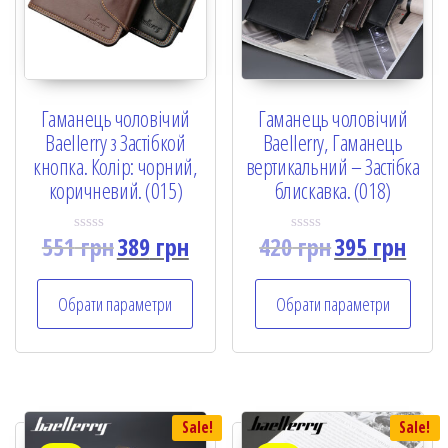
Гаманець чоловічий
Гаманець чоловічий
Baellerry з Застібкой
Baellerry, Гаманець
кнопка. Колір: чорний,
вертикальний – Застібка
коричневий. (015)
блискавка. (018)
551
грн
389
грн
420
грн
395
грн
R
R
a
a
t
t
e
e
Обрати параметри
Обрати параметри
d
d
0
0
o
o
u
u
t
t
o
o
f
f
5
5
Sale!
Sale!