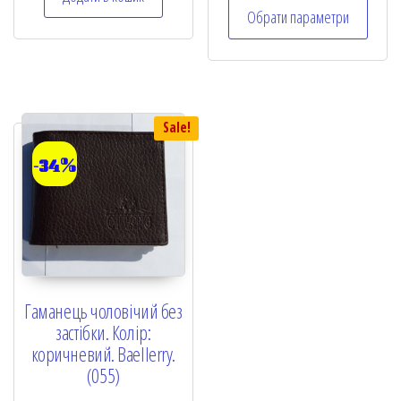
e
0
Обрати параметри
d
o
0
u
o
t
u
o
t
f
o
5
f
5
Sale!
-34%
Гаманець чоловічий без
застібки. Колір:
коричневий. Baellerry.
(055)