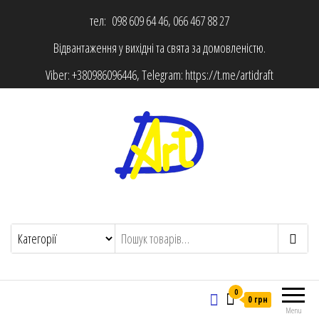
тел: 098 609 64 46, 066 467 88 27
Відвантаження у вихідні та свята за домовленістю.
Viber:
+380986096446
, Telegram:
https://t.me/artidraft
0
0 грн
Menu