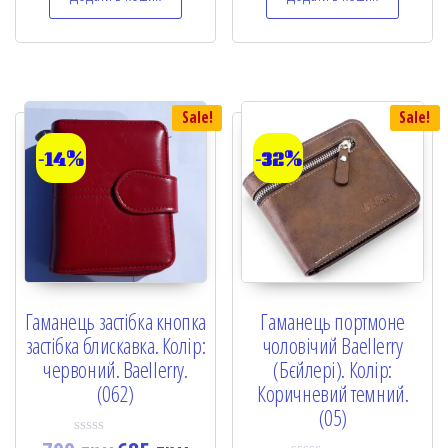
0
0
o
o
u
u
t
t
o
o
f
f
5
5
Sale!
Sale!
-14%
-32%
Гаманець застібка кнопка
Гаманець портмоне
застібка блискавка. Колір:
чоловічий Baellerry
червоний. Baellerry.
(Бєйлері). Колір:
(062)
Коричневий темний.
(05)
R