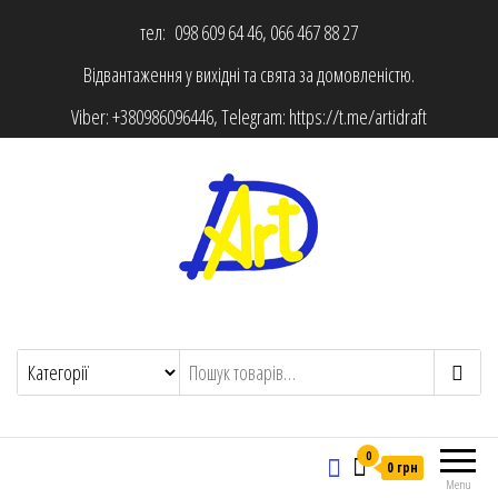
тел: 098 609 64 46, 066 467 88 27
Відвантаження у вихідні та свята за домовленістю.
Viber:
+380986096446
, Telegram:
https://t.me/artidraft
0
0 грн
Menu