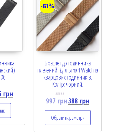
-61%
динника
Браслет до годинника
анский)
плетений. Для Smart Watch та
 06
кварцових годинників.
Колір: чорний.
6
грн
997
грн
388
грн
R
a
t
шик
e
Обрати параметри
d
0
o
u