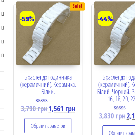
Sale!
-59%
-44%
Браслет до годинника
Браслет до го
(керамичний). Керамика.
(керамичний). К
Білий.
Білий. Чорний. Р
16, 18, 20, 2
3,790
грн
1,561
грн
Rated
5.00
3,830
грн
2,
Rated
out of 5
5.00
out of 5
Обрати параметри
Обрати парам