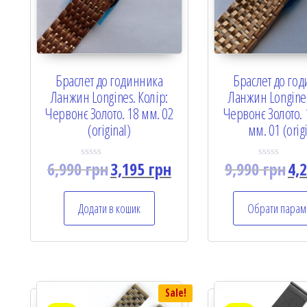
Браслет до годинника
Браслет до го
Ланжин Longines. Колір:
Ланжин Longines
Червонє Золото. 18 мм. 02
Червонє Золото. 1
(original)
мм. 01 (orig
6,990
грн
3,195
грн
9,990
грн
4,
R
R
a
a
t
t
e
e
Додати в кошик
Обрати парам
d
d
0
0
o
o
u
u
t
t
o
o
f
f
5
5
Sale!