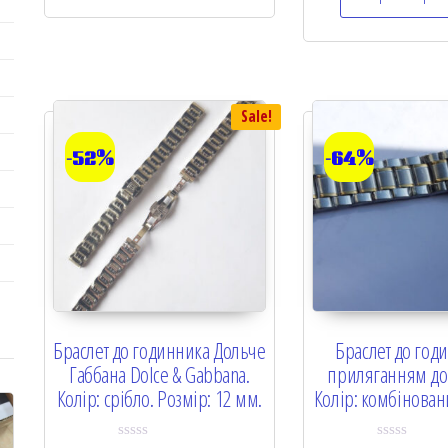
Sale!
-52%
-64%
Браслет до годинника Дольче
Браслет до год
Габбана Dolce & Gabbana.
приляганням до 
Колір: срібло. Розмір: 12 мм.
Колір: комбінован