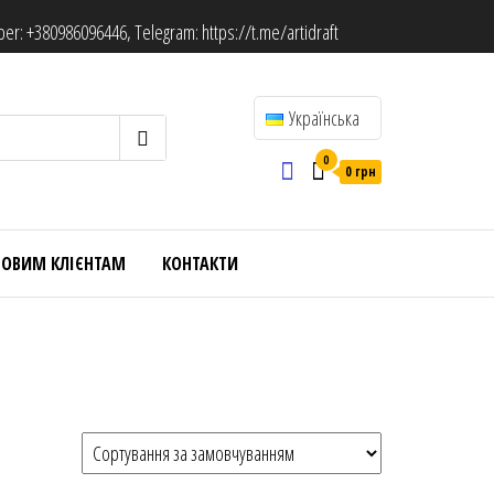
ber:
+380986096446
, Telegram:
https://t.me/artidraft
Українська
0
0 грн
ТОВИМ КЛІЄНТАМ
КОНТАКТИ