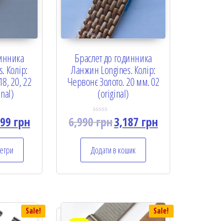
динника
Браслет до годинника
. Колір:
Ланжин Longines. Колір:
8, 20, 22
Червонє Золото. 20 мм. 02
inal)
(original)
299
грн
6,990
грн
3,187
грн
R
a
t
e
етри
Додати в кошик
d
0
o
u
t
o
f
5
Sale!
Sale!