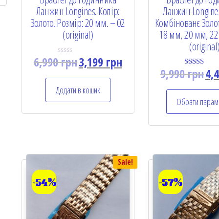
Ланжин Longines. Колір:
Ланжин Longines
Золото. Розмір: 20 мм. – 02
Комбінованє Золот
(original)
18 мм, 20 мм, 22
(original
6,990
грн
3,199
грн
R
a
9,990
грн
4,
Rated
t
5.00
e
out of 5
Додати в кошик
d
0
Обрати парам
o
u
t
o
f
5
Sale!
-54%
-57%