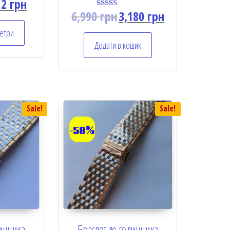
12
грн
6,990
грн
3,180
грн
Rated
5.00
out of 5
етри
Додати в кошик
Sale!
Sale!
-58%
динника
Браслет до годинника