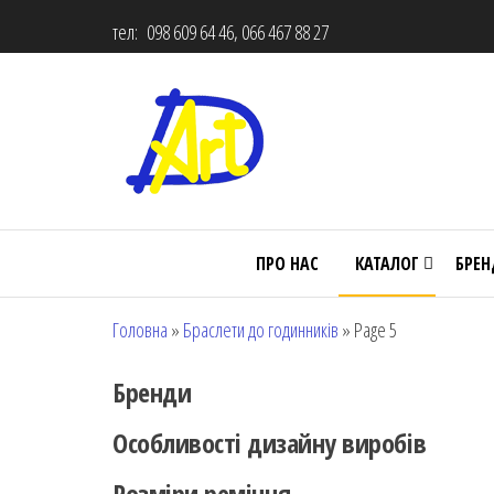
тел: 098 609 64 46, 066 467 88 27
ПРО НАС
КАТАЛОГ
БРЕ
Головна
»
Браслети до годинників
»
Page 5
Бренди
Особливості дизайну виробів
Розміри ремінця