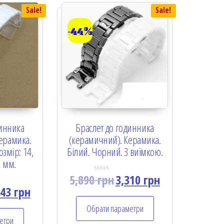
Sale!
Sale!
-44%
динника
Браслет до годинника
ерамика.
(керамичний). Керамика.
озмір: 14,
Білий. Чорний. З виїмкою.
2 мм.
5,890
грн
3,310
грн
R
a
143
грн
t
e
Обрати параметри
d
0
етри
o