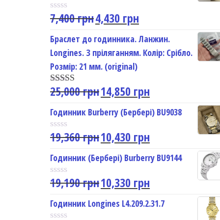
7,400
грн
4,430
грн
R
a
t
Браслет до годинника. Ланжин.
e
Longines. З пріляганням. Колір: Срібло.
d
0
Розмір: 21 мм. (original)
o
u
25,000
грн
14,850
грн
t
Rated
5.00
o
out of 5
f
Годинник Burberry (Бербері) BU9038
5
19,360
грн
10,430
грн
R
a
t
Годинник (Бербері) Burberry BU9144
e
d
19,190
грн
10,330
грн
0
R
o
a
u
t
Годинник Longines L4.209.2.31.7
t
e
o
d