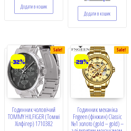
d
Додати в кошик
0
o
Додати в кошик
u
t
o
f
5
Sale!
Sale!
-32%
-29%
Годинник чоловічий
Годинник механіка
TOMMY HILFIGER (Томмі
Fngeen (фінжин) Classic
Хілфігер) 1710382
№1 золото (gold – gold) –
з відкритим механізмом.