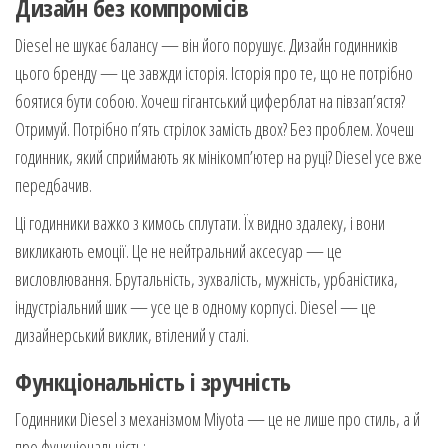
Дизайн без компромісів
Diesel не шукає балансу — він його порушує. Дизайн годинників
цього бренду — це завжди історія. Історія про те, що не потрібно
боятися бути собою. Хочеш гігантський циферблат на півзап’ястя?
Отримуй. Потрібно п’ять стрілок замість двох? Без проблем. Хочеш
годинник, який сприймають як мінікомп’ютер на руці? Diesel усе вже
передбачив.
Ці годинники важко з кимось сплутати. Їх видно здалеку, і вони
викликають емоції. Це не нейтральний аксесуар — це
висловлювання. Брутальність, зухвалість, мужність, урбаністика,
індустріальний шик — усе це в одному корпусі. Diesel — це
дизайнерський виклик, втілений у сталі.
Функціональність і зручність
Годинники Diesel з механізмом Miyota — це не лише про стиль, а й
про функціональність: