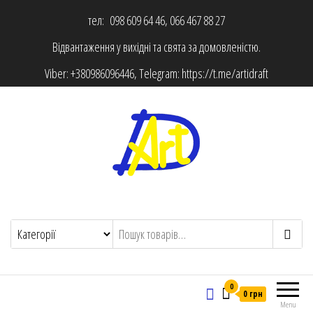
тел: 098 609 64 46, 066 467 88 27
Відвантаження у вихідні та свята за домовленістю.
Viber:
+380986096446
, Telegram:
https://t.me/artidraft
0
0 грн
Menu