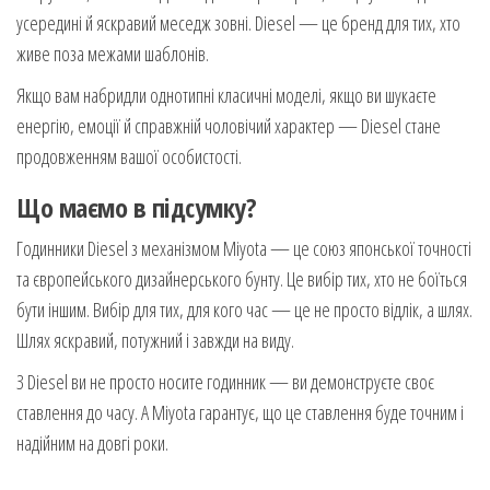
усередині й яскравий меседж зовні. Diesel — це бренд для тих, хто
живе поза межами шаблонів.
Якщо вам набридли однотипні класичні моделі, якщо ви шукаєте
енергію, емоції й справжній чоловічий характер — Diesel стане
продовженням вашої особистості.
Що маємо в підсумку?
Годинники Diesel з механізмом Miyota — це союз японської точності
та європейського дизайнерського бунту. Це вибір тих, хто не боїться
бути іншим. Вибір для тих, для кого час — це не просто відлік, а шлях.
Шлях яскравий, потужний і завжди на виду.
З Diesel ви не просто носите годинник — ви демонструєте своє
ставлення до часу. А Miyota гарантує, що це ставлення буде точним і
надійним на довгі роки.