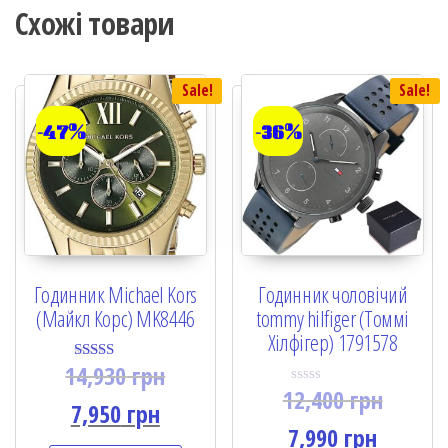
Схожі товари
Sale!
Sale!
-47%
-36%
Годинник Michael Kors
Годинник чоловічий
(Майкл Корс) MK8446
tommy hilfiger (Томмі
Хілфігер) 1791578
14,930
грн
Rated
5.00
12,400
грн
R
out of 5
7,950
грн
a
t
7,990
грн
e