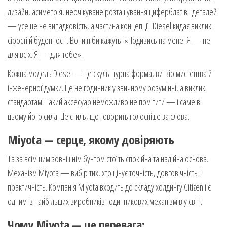
дизайн, асиметрія, неочікуване розташування циферблатів і деталей
— усе це не випадковість, а частина концепції. Diesel кидає виклик
сірості й буденності. Вони ніби кажуть: «Подивись на мене. Я — не
для всіх. Я — для тебе».
Кожна модель Diesel — це скульптурна форма, витвір мистецтва й
інженерної думки. Це не годинник у звичному розумінні, а виклик
стандартам. Такий аксесуар неможливо не помітити — і саме в
цьому його сила. Це стиль, що говорить голосніше за слова.
Miyota — серце, якому довіряють
Та за всім цим зовнішнім бунтом стоїть спокійна та надійна основа.
Механізм Miyota — вибір тих, хто цінує точність, довговічність і
практичність. Компанія Miyota входить до складу холдингу Citizen і є
одним із найбільших виробників годинникових механізмів у світі.
Чому Miyota — це перевага: