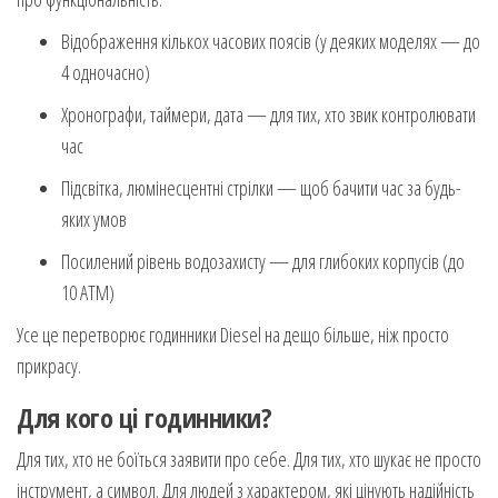
Відображення кількох часових поясів (у деяких моделях — до
4 одночасно)
Хронографи, таймери, дата — для тих, хто звик контролювати
час
Підсвітка, люмінесцентні стрілки — щоб бачити час за будь-
яких умов
Посилений рівень водозахисту — для глибоких корпусів (до
10 ATM)
Усе це перетворює годинники Diesel на дещо більше, ніж просто
прикрасу.
Для кого ці годинники?
Для тих, хто не боїться заявити про себе. Для тих, хто шукає не просто
інструмент, а символ. Для людей з характером, які цінують надійність