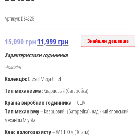
Артикул:
DZ4328
15,090
грн
11,999
грн
Знайшли дешевше
Характеристики годинника
Чоловічі
Колекція:
Diesel Mega Chief
Тип механизма:
Кварцевый (батарейка)
Країна виробник годинника
– США
Тип механізму
– Кварцовий (батарейка), надійний японський
механізм Miyota.
Клас вологозахисту
– WR 100 м (10 атм)