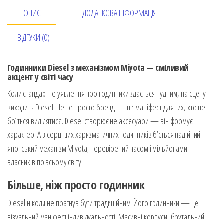
ОПИС
ДОДАТКОВА ІНФОРМАЦІЯ
ВІДГУКИ (0)
Годинники Diesel з механізмом Miyota — сміливий
акцент у світі часу
Коли стандартне уявлення про годинники здається нудним, на сцену
виходить Diesel. Це не просто бренд — це маніфест для тих, хто не
боїться виділятися. Diesel створює не аксесуари — він формує
характер. А в серці цих харизматичних годинників б’ється надійний
японський механізм Miyota, перевірений часом і мільйонами
власників по всьому світу.
Більше, ніж просто годинник
Diesel ніколи не прагнув бути традиційним. Його годинники — це
візуальний маніфест індивідуальності. Масивні корпуси, брутальний