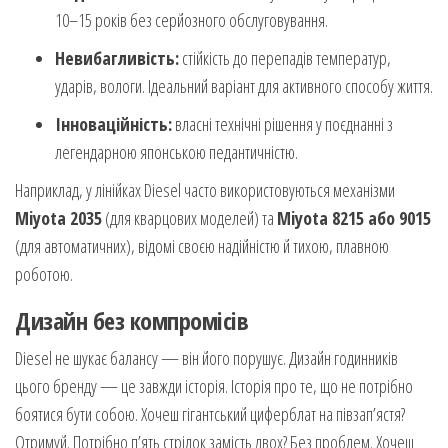
10–15 років без серйозного обслуговування.
Невибагливість:
стійкість до перепадів температур,
ударів, вологи. Ідеальний варіант для активного способу життя.
Інноваційність:
власні технічні рішення у поєднанні з
легендарною японською педантичністю.
Наприклад, у лінійках Diesel часто використовуються механізми
Miyota 2035
(для кварцових моделей) та
Miyota 8215 або 9015
(для автоматичних), відомі своєю надійністю й тихою, плавною
роботою.
Дизайн без компромісів
Diesel не шукає балансу — він його порушує. Дизайн годинників
цього бренду — це завжди історія. Історія про те, що не потрібно
боятися бути собою. Хочеш гігантський циферблат на півзап’ястя?
Отримуй. Потрібно п’ять стрілок замість двох? Без проблем. Хочеш