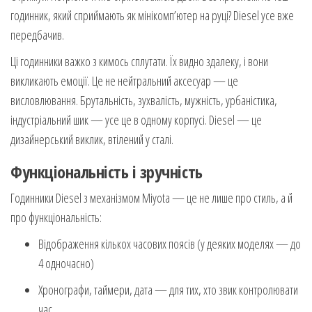
годинник, який сприймають як мінікомп’ютер на руці? Diesel усе вже
передбачив.
Ці годинники важко з кимось сплутати. Їх видно здалеку, і вони
викликають емоції. Це не нейтральний аксесуар — це
висловлювання. Брутальність, зухвалість, мужність, урбаністика,
індустріальний шик — усе це в одному корпусі. Diesel — це
дизайнерський виклик, втілений у сталі.
Функціональність і зручність
Годинники Diesel з механізмом Miyota — це не лише про стиль, а й
про функціональність:
Відображення кількох часових поясів (у деяких моделях — до
4 одночасно)
Хронографи, таймери, дата — для тих, хто звик контролювати
час