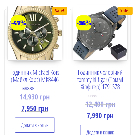
Sale!
Sale!
-47%
-36%
Годинник Michael Kors
Годинник чоловічий
(Майкл Корс) MK8446
tommy hilfiger (Томмі
Хілфігер) 1791578
14,930
грн
Rated
5.00
12,400
грн
R
out of 5
7,950
грн
a
t
7,990
грн
e
d
Додати в кошик
0
o
Додати в кошик
u