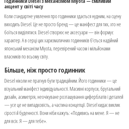
Годинники Diesel з механізмом Miyota — сміливий
акцент у світі часу
Коли стандартне уявлення про годинники здається нудним, на сцену
виходить Diesel. Це не просто бренд — це маніфест для тих, хто не
боїться виділятися. Diesel створює не аксесуари — він формує
характер. А в серці цих харизматичних годинників б’ється надійний
японський механізм Miyota, перевірений часом і мільйонами
власників по всьому світу.
Більше, ніж просто годинник
Diesel ніколи не прагнув бути традиційним. Його годинники — це
візуальний маніфест індивідуальності. Масивні корпуси, брутальний
дизайн, асиметрія, неочікуване розташування циферблатів і деталей
— усе це не випадковість, а частина концепції. Diesel кидає виклик
сірості й буденності. Вони ніби кажуть: «Подивись на мене. Я — не
для всіх. Я — для тебе».