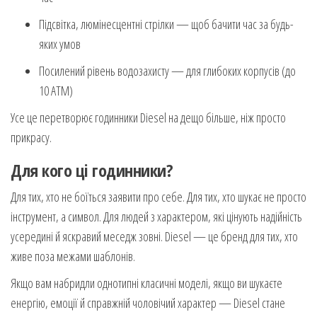
Підсвітка, люмінесцентні стрілки — щоб бачити час за будь-
яких умов
Посилений рівень водозахисту — для глибоких корпусів (до
10 ATM)
Усе це перетворює годинники Diesel на дещо більше, ніж просто
прикрасу.
Для кого ці годинники?
Для тих, хто не боїться заявити про себе. Для тих, хто шукає не просто
інструмент, а символ. Для людей з характером, які цінують надійність
усередині й яскравий меседж зовні. Diesel — це бренд для тих, хто
живе поза межами шаблонів.
Якщо вам набридли однотипні класичні моделі, якщо ви шукаєте
енергію, емоції й справжній чоловічий характер — Diesel стане