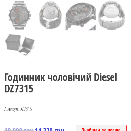
Годинник чоловічий Diesel
DZ7315
Артикул:
DZ7315
18,090
грн
14,220
грн
Знайшли дешевше