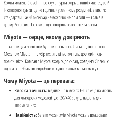
Кожна модель Diesel — це скульптурна форма, витвір мистецтва й
інженерної думки. Це не годинник у звичному розумінні, а виклик
стандартам. Такий аксесуар неможливо не помітити — і саме в
цьому його сила. Це стиль, що говорить голосніше за слова.
Miyota — серце, якому довіряють
Та за всім цим зовнішнім бунтом стоїть спокійна та надійна основа.
Механізм Miyota — вибір тих, хто цінує точність, довговічність і
практичність. Компанія Miyota входить до складу холдингу Citizen і є
одним із найбільших виробників годинникових механізмів у світі.
Чому Miyota — це перевага:
Висока точність:
відхилення в межах ±20 секунд на місяць
для кварцових моделей і до -20/+40 секунд на день для
автоматичних.
Надійність:
багато механізмів Miyota можуть працювати