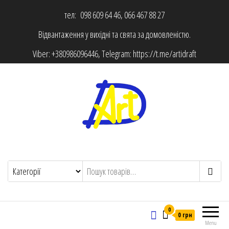
тел: 098 609 64 46, 066 467 88 27
Відвантаження у вихідні та свята за домовленістю.
Viber:
+380986096446
, Telegram:
https://t.me/artidraft
0
0 грн
Menu