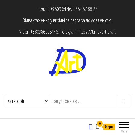
тел: 098 609 64 46, 066 467 88 27
Відвантаження у вихідні та свята за домовленістю.
Viber:
+380986096446
, Telegram:
https://t.me/artidraft
0
0 грн
Menu