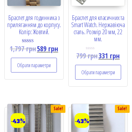
Браслет для годинника з
Браслет для класичних та
приляганням до корпусу.
Smart Watch. Нержавіюча
Колір: Жовтий.
сталь. Розмір 20 мм, 22
мм.
1,797
грн
589
грн
Rated
5.00
799
грн
331
грн
R
out of 5
a
t
Обрати параметри
e
Обрати параметри
d
0
o
u
t
o
f
5
Sale!
Sale!
-43%
-43%