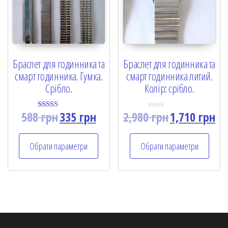
Браслет для годинника та
Браслет для годинника та
смарт годинника. Гумка.
смарт годинника литий.
Срібло.
Колір: срібло.
588
грн
335
грн
2,980
грн
1,710
грн
Rated
R
5.00
a
out of 5
t
e
Обрати параметри
Обрати параметри
d
0
o
u
t
o
f
5