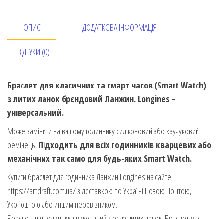
ОПИС
ДОДАТКОВА ІНФОРМАЦІЯ
ВІДГУКИ (0)
Браслет для класичних та смарт часов (Smart Watch)
з литих ланок брєндовий Ланжин. Longines –
універсальний.
Може замінити на вашому годиннику силіконовий або каучуковий
ремінець.
Підходить для всіх годинників кварцевих або
механічних так само для будь-яких Smart Watch.
Купити браслет для годинника Ланжин Longines на сайте
https://artdraft.com.ua/ з доставкою по Україні Новою Поштою,
Укрпоштою або иншим перевізником.
Браслет для годинника виконаний з ряду литих ланок. Браслет має