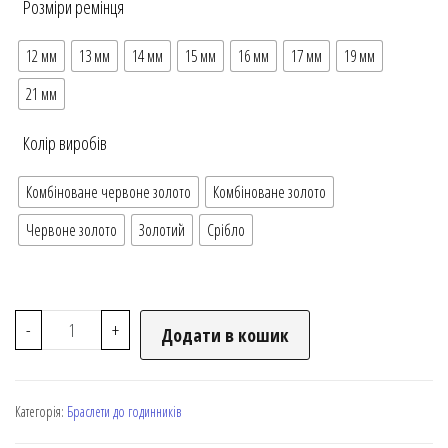
Розміри ремінця
12 мм
13 мм
14 мм
15 мм
16 мм
17 мм
19 мм
21 мм
Колір виробів
Комбіноване червоне золото
Комбіноване золото
Червоне золото
Золотий
Срібло
-
+
Додати в кошик
Категорія:
Браслети до годинників