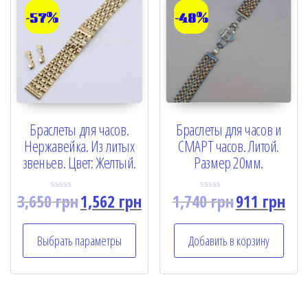
-57%
-48%
Браслеты для часов.
Браслеты для часов и
Нержавейка. Из литых
СМАРТ часов. Литой.
звеньев. Цвет: Желтый.
Размер 20мм.
3,650
грн
1,562
грн
1,740
грн
911
грн
R
R
a
a
t
t
e
e
Выбрать параметры
Добавить в корзину
d
d
0
0
o
o
u
u
t
t
o
o
f
f