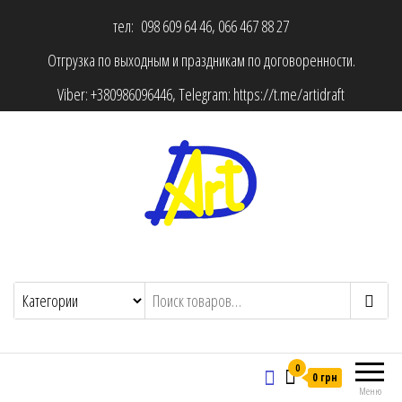
тел: 098 609 64 46, 066 467 88 27
Отгрузка по выходным и праздникам по договоренности.
Viber:
+380986096446
, Telegram:
https://t.me/artidraft
0
0 грн
Меню