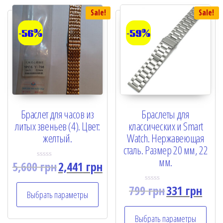
5
5
Sale!
Sale!
-56%
-59%
Браслет для часов из
Браслеты для
литых звеньев (4). Цвет:
классических и Smart
желтый.
Watch. Нержавеющая
сталь. Размер 20 мм, 22
мм.
5,600
грн
2,441
грн
R
a
t
799
грн
331
грн
e
R
Выбрать параметры
d
a
0
t
o
e
u
Выбрать параметры
d