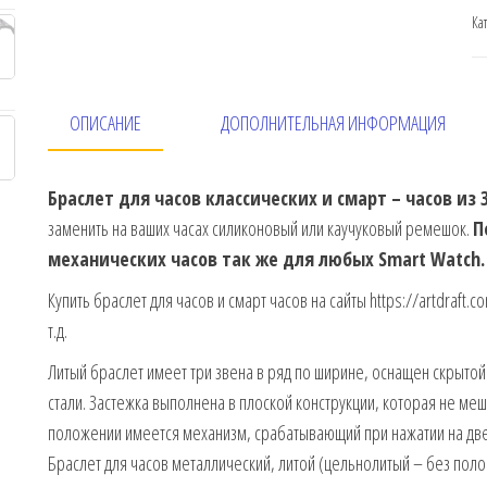
Ка
ОПИСАНИЕ
ДОПОЛНИТЕЛЬНАЯ ИНФОРМАЦИЯ
Браслет для часов классических и смарт – часов из 
заменить на ваших часах силиконовый или каучуковый ремешок.
П
механических часов так же для любых Smart Watch.
Купить браслет для часов и смарт часов на сайты https://artdraft.
т.д.
Литый браслет имеет три звена в ряд по ширине, оснащен скрыт
стали. Застежка выполнена в плоской конструкции, которая не ме
положении имеется механизм, срабатывающий при нажатии на две
Браслет для часов металлический, литой (цельнолитый – без поло