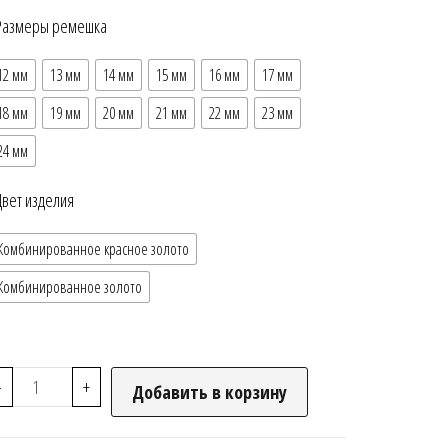
Размеры ремешка
12 мм
13 мм
14 мм
15 мм
16 мм
17 мм
18 мм
19 мм
20 мм
21 мм
22 мм
23 мм
24 мм
Цвет изделия
Комбинированное красное золото
Комбинированное золото
-
+
Добавить в корзину