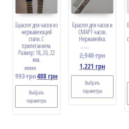
Браслет для часов из
Браслет для часов и
нержавеющей
СМАРТ часов.
стали. С
Нержавейка.
прилеганием.
Размер: 18, 20, 22
2,940
грн
R
мм.
a
t
1,221
грн
e
d
993
грн
488
грн
Rated
0
5.00
o
Выбрать
out of 5
u
t
параметры
Выбрать
o
f
параметры
5