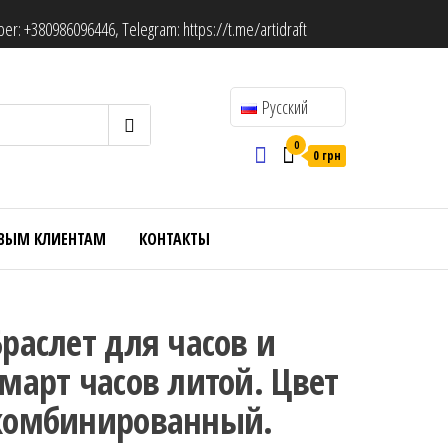
ber:
+380986096446
, Telegram:
https://t.me/artidraft
Русский
0
0 грн
ВЫМ КЛИЕНТАМ
КОНТАКТЫ
Браслет для часов и
смарт часов литой. Цвет
комбинированный.