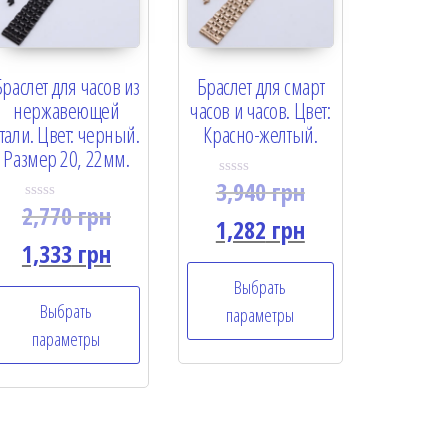
Браслет для часов из
Браслет для смарт
нержавеющей
часов и часов. Цвет:
стали. Цвет: черный.
Красно-желтый.
Размер 20, 22мм.
3,940
грн
R
a
2,770
грн
R
t
1,282
грн
a
e
t
1,333
грн
d
e
0
d
o
Выбрать
0
u
o
Выбрать
t
параметры
u
o
t
параметры
f
o
5
f
5