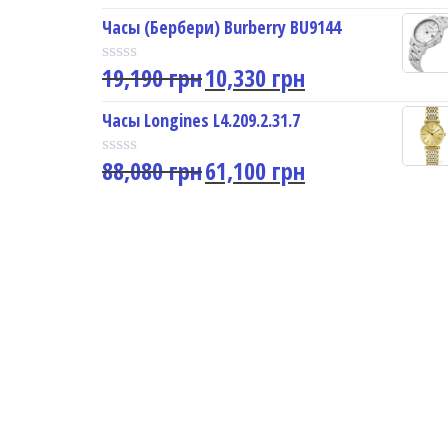
a
u
t
Часы (Бербери) Burberry BU9144
t
e
o
d
f
19,190
грн
10,330
грн
0
R
5
o
a
u
t
Часы Longines L4.209.2.31.7
t
e
o
d
f
88,080
грн
61,100
грн
0
R
5
o
a
u
t
t
e
o
d
f
0
5
o
u
t
o
f
5