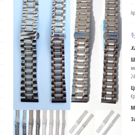
Ар
1
Х
Ш
мм
24
Ц
Кр
М
З