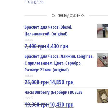
Uncategorized
ОСТАННІ НАДХОДЖЕННЯ
Браслет для часов. Diesel.
Цельнолитой. (original)
7,400
грн
4,430
грн
R
a
t
Браслет для часов. Ланжин. Longines.
e
С прилеганием. Цвет: Серебро.
d
0
Размер: 21 мм. (original)
o
u
25,000
грн
14,850
грн
t
R
o
a
f
t
Часы Burberry (Бербери) BU9038
5
e
d
19,360
грн
10,430
грн
0
R
o