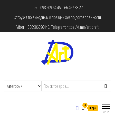
тел: 098 609 64 46, 066 467 88 27
Отгрузка по выходным и праздникам по договоренности.
Viber:
+380986096446
, Telegram:
https://t.me/artidraft
0
0 грн
Меню