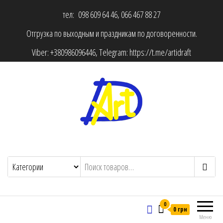
тел: 098 609 64 46, 066 467 88 27
Отгрузка по выходным и праздникам по договоренности.
Viber:
+380986096446
, Telegram:
https://t.me/artidraft
0
0 грн
Меню