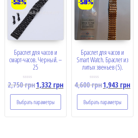
-52%
-58%
Браслет для часов и
Браслет для часов и
смарт-часов. Черный. –
Smart Watch. Браслет из
25
литых звеньев (5).
2,750
грн
1,332
грн
4,600
грн
1,943
грн
R
R
a
a
t
t
e
e
Выбрать параметры
Выбрать параметры
d
d
0
0
o
o
u
u
t
t
o
o
f
f
5
5