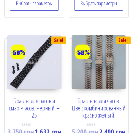
Выбрать параметры
Выбрать параметры
d
d
0
0
o
o
u
u
t
t
o
o
f
f
5
5
Sale!
Sale!
-56%
-52%
Браслет для часов и
Браслеты для часов.
смарт-часов. Черный. –
Цвет: комбинированный
25
красно желтый.
3,750
грн
1,632
грн
5,200
грн
2,490
грн
R
R