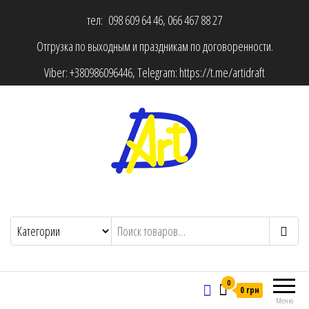
тел: 098 609 64 46, 066 467 88 27
Отгрузка по выходным и праздникам по договоренности.
Viber:
+380986096446
, Telegram:
https://t.me/artidraft
0
0 грн
Меню