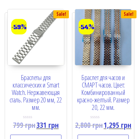
Sale!
Sale!
-59%
-54%
Браслеты для
Браслет для часов и
классических и Smart
СМАРТ часов. Цвет:
Watch. Нержавеющая
Комбинированный
сталь. Размер 20 мм, 22
красно-желтый. Размер
мм.
20, 22 мм.
799
грн
331
грн
2,800
грн
1,295
грн
R
R
a
a
t
t
e
e