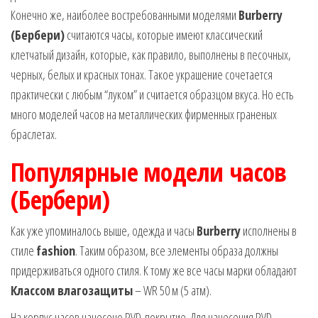
Конечно же, наиболее востребованными моделями
Burberry
(Бербери)
считаются часы, которые имеют классический
клетчатый дизайн, которые, как правило, выполнены в песочных,
черных, белых и красных тонах. Такое украшение сочетается
практически с любым “луком” и считается образцом вкуса. Но есть
много моделей часов на металлических фирменных граненых
браслетах.
Популярные модели часов
(Бербери)
Как уже упоминалось выше, одежда и часы
Burberry
исполнены в
стиле
fashion
. Таким образом, все элементы образа должны
придерживаться одного стиля. К тому же все часы марки обладают
Классом влагозащиты
– WR 50 м (5 атм).
На корпус часов нанесено PVD-покрытие. Для нанесения PVD