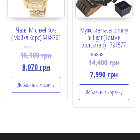
Часы Michael Kors
Мужские часы tommy
(Майкл Корс) MK8281
hilfiger (Томми
Хилфигер) 1791577
16,100
грн
R
a
14,400
грн
Rated
t
8,070
грн
4.50
e
out of 5
7,990
грн
d
0
o
Добавить в корзину
u
Добавить в корзину
t
o
f
5