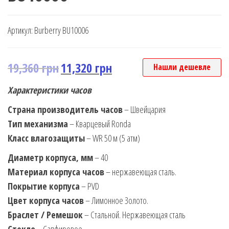
Артикул:
Burberry BU10006
19,360
грн
11,320
грн
Нашли дешевле
Характеристики часов
Страна производитель часов
– Швейцария
Тип механизма
– Кварцевый Ronda
Класс влагозащиты
– WR 50 м (5 атм)
Диаметр корпуса, мм
– 40
Материал корпуса часов
– нержавеющая сталь.
Покрытие корпуса
– PVD
Цвет корпуса часов
– Лимонное Золото.
Браслет / Ремешок
– Стальной. Нержавеющая сталь
Стекло
– Сапфировое