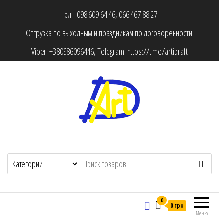
тел: 098 609 64 46, 066 467 88 27
Отгрузка по выходным и праздникам по договоренности.
Viber:
+380986096446
, Telegram:
https://t.me/artidraft
0
0 грн
Меню