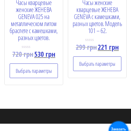
Часы кварцевые
Часы женские
женские ЖЕНЕВА
кварцевые ЖЕНЕВА
GENEVA 025 на
GENEVA с камешками,
металлическом литом
разных цветов. Модель
браслете с камешками,
101 – 62.
разных цветов.
299
грн
221
грн
R
a
720
грн
530
грн
R
t
a
e
t
Выбрать параметры
d
e
0
Выбрать параметры
d
o
0
u
o
t
u
o
t
f
o
5
f
5
Заказать