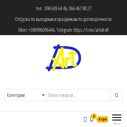
тел: 098 609 64 46, 066 467 88 27
Отгрузка по выходным и праздникам по договоренности.
Viber:
+380986096446
, Telegram:
https://t.me/artidraft
0
0 грн
Меню