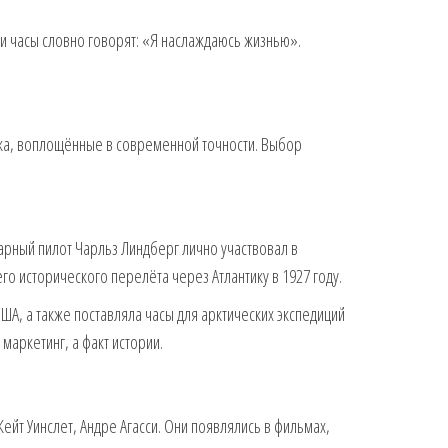
ти часы словно говорят: «Я наслаждаюсь жизнью».
ека, воплощённые в современной точности. Выбор
дарный пилот Чарльз Линдберг лично участвовал в
го исторического перелёта через Атлантику в 1927 году.
А, а также поставляла часы для арктических экспедиций
маркетинг, а факт истории.
ейт Уинслет, Андре Агасси. Они появлялись в фильмах,