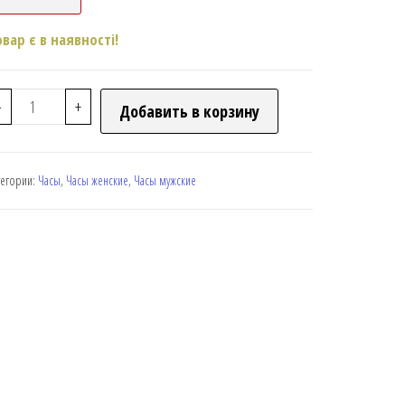
овар є в наявності!
-
+
Добавить в корзину
тегории:
Часы
,
Часы женские
,
Часы мужские