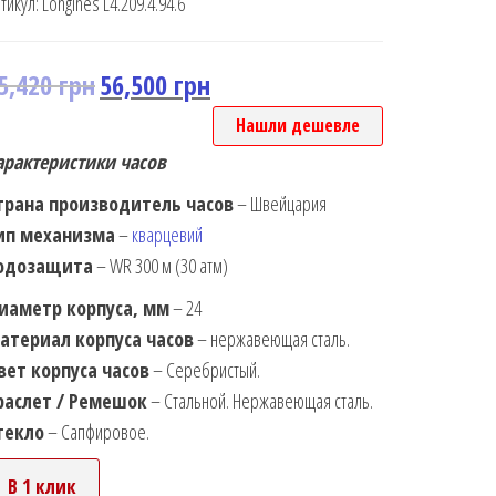
тикул:
Longines L4.209.4.94.6
5,420
грн
56,500
грн
Нашли дешевле
арактеристики часов
трана производитель часов
– Швейцария
ип механизма
–
кварцевий
одозащита
– WR 300 м (30 атм)
иаметр корпуса, мм
– 24
атериал корпуса часов
– нержавеющая сталь.
вет корпуса часов
– Серебристый.
раслет / Ремешок
– Стальной. Нержавеющая сталь.
текло
– Сапфировое.
В 1 клик