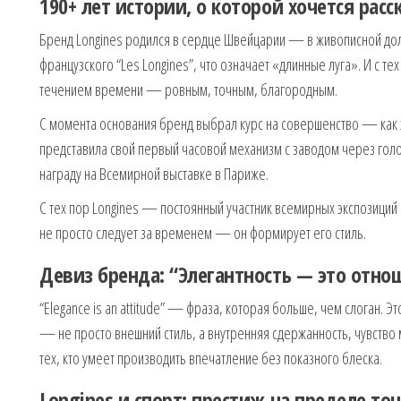
190+ лет истории, о которой хочется рас
Бренд Longines родился в сердце Швейцарии — в живописной доли
французского “Les Longines”, что означает «длинные луга». И с те
течением времени — ровным, точным, благородным.
С момента основания бренд выбрал курс на совершенство — как э
представила свой первый часовой механизм с заводом через голов
награду на Всемирной выставке в Париже.
С тех пор Longines — постоянный участник всемирных экспозиций
не просто следует за временем — он формирует его стиль.
Девиз бренда: “Элегантность — это отно
“Elegance is an attitude” — фраза, которая больше, чем слоган. Э
— не просто внешний стиль, а внутренняя сдержанность, чувство
тех, кто умеет производить впечатление без показного блеска.
Longines и спорт: престиж на пределе то