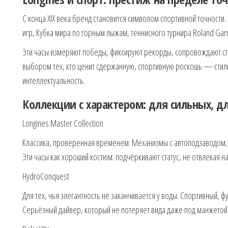
С конца XIX века бренд становится символом спортивной точност
игр, Кубка мира по горным лыжам, теннисного турнира Roland Garro
Эти часы измеряют победы, фиксируют рекорды, сопровождают сп
выбором тех, кто ценит сдержанную, спортивную роскошь — стиль
интеллектуальность.
Коллекции с характером: для сильных, дл
Longines Master Collection
Классика, проверенная временем. Механизмы с автоподзаводом,
Эти часы как хороший костюм: подчёркивают статус, не отвлекая н
HydroConquest
Для тех, чья элегантность не заканчивается у воды. Спортивный, ф
Серьёзный дайвер, который не потеряет вида даже под манжетой