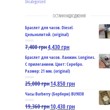
Uncategorized
ОСТАННІ НАДХОДЖЕННЯ
Браслет для часов. Diesel.
Цельнолитой. (original)
7,400
грн
4,430
грн
R
a
t
Браслет для часов. Ланжин. Longines.
e
С прилеганием. Цвет: Серебро.
d
0
Размер: 21 мм. (original)
o
u
25,000
грн
14,850
грн
t
R
o
a
f
t
Часы Burberry (Бербери) BU9038
5
e
d
19,360
грн
10,430
грн
0
R
o