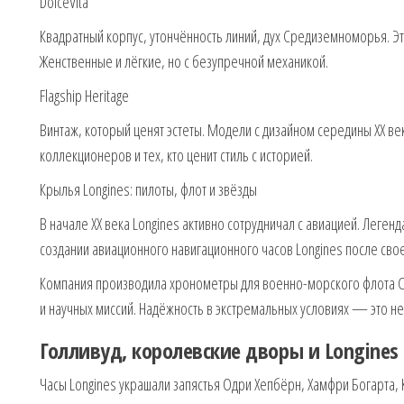
DolceVita
Квадратный корпус, утончённость линий, дух Средиземноморья. Э
Женственные и лёгкие, но с безупречной механикой.
Flagship Heritage
Винтаж, который ценят эстеты. Модели с дизайном середины XX в
коллекционеров и тех, кто ценит стиль с историей.
Крылья Longines: пилоты, флот и звёзды
В начале XX века Longines активно сотрудничал с авиацией. Леген
создании авиационного навигационного часов Longines после свое
Компания производила хронометры для военно-морского флота СШ
и научных миссий. Надёжность в экстремальных условиях — это не 
Голливуд, королевские дворы и Longines
Часы Longines украшали запястья Одри Хепбёрн, Хамфри Богарта, К