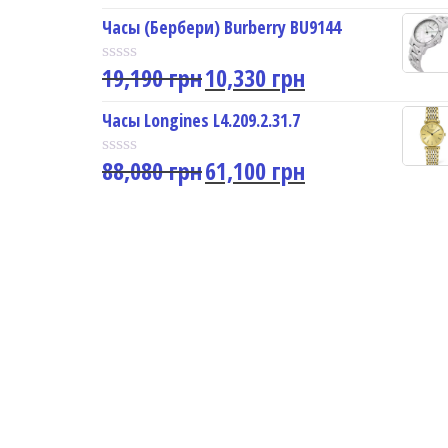
a
u
t
Часы (Бербери) Burberry BU9144
t
e
o
d
f
19,190
грн
10,330
грн
0
R
5
o
a
u
t
Часы Longines L4.209.2.31.7
t
e
o
d
f
88,080
грн
61,100
грн
0
R
5
o
a
u
t
t
e
o
d
f
0
5
o
u
t
o
f
5