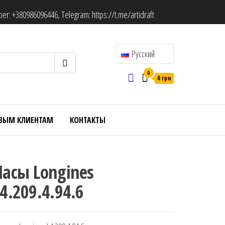
ber:
+380986096446
, Telegram:
https://t.me/artidraft
Русский
0
0 грн
ВЫМ КЛИЕНТАМ
КОНТАКТЫ
Часы Longines
4.209.4.94.6