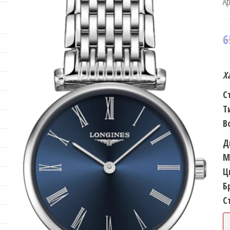
Ар
6
Х
С
Т
В
Д
М
Ц
Б
С