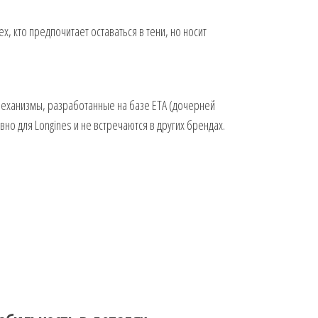
, кто предпочитает оставаться в тени, но носит
механизмы, разработанные на базе ETA (дочерней
но для Longines и не встречаются в других брендах.