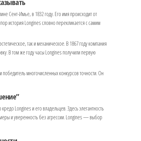
сказывать
не Сент-Имье, в 1832 году. Его имя происходит от
х пор история Longines словно перекликается с самим
стетическое, так и механическое. В 1867 году компания
ку. В том же году часы Longines получили первую
 и победитель многочисленных конкурсов точности. Он
шение”
то кредо Longines и его владельцев. Здесь элегантность
 меры и уверенность без агрессии. Longines — выбор
чности