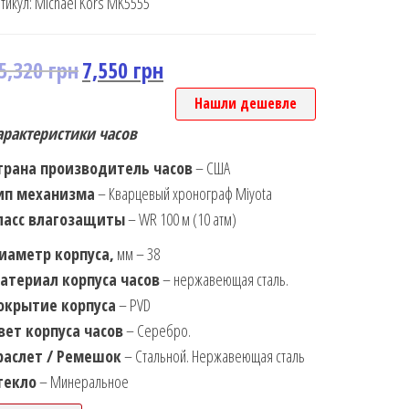
тикул:
Michael Kors MK5555
5,320
грн
7,550
грн
Нашли дешевле
арактеристики часов
трана производитель часов
– США
ип механизма
– Кварцевый хронограф Miyota
ласс влагозащиты
– WR 100 м (10 атм)
иаметр корпуса,
мм – 38
атериал корпуса часов
– нержавеющая сталь.
окрытие корпуса
– PVD
вет корпуса часов
– Серебро.
раслет / Ремешок
– Стальной. Нержавеющая сталь
текло
– Минеральное