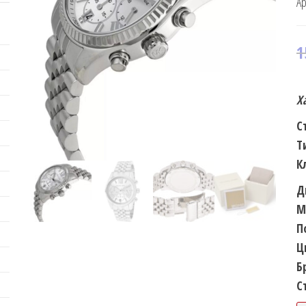
Ар
1
Х
С
Т
К
Д
М
П
Ц
Б
С