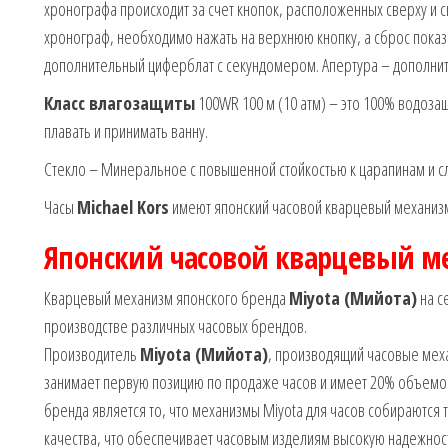
хронографа происходит за счет кнопок, расположенных сверху и с
хронограф, необходимо нажать на верхнюю кнопку, а сброс пока
дополнительный циферблат с секундомером. Апертура – дополнит
Класс влагозащиты
100WR 100 м (10 атм) – это 100% водозащ
плавать и принимать ванну.
Стекло – Минеральное с повышенной стойкостью к царапинам и с
Часы
Michael Kors
имеют японский часовой кварцевый механи
Японский часовой кварцевый м
Кварцевый механизм японского бренда
Miyota (Мийота)
на с
производстве различных часовых брендов.
Производитель
Miyota (Мийота)
, производящий часовые механ
занимает первую позицию по продаже часов и имеет 20% объемо
бренда является то, что механизмы Miyota для часов собираются 
качества, что обеспечивает часовым изделиям высокую надежност