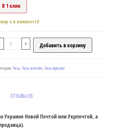
В 1 клик
овар є в наявності!
-
+
Добавить в корзину
тегории:
Часы
,
Часы женские
,
Часы мужские
ОТЗЫВЫ (0)
 по Украине Новой Почтой или Укрпочтой, а
 продавца).