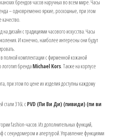
иканских брендов часов наручных во всем мире. Часы
енда – одновременно яркие, роскошные, при этом
 качество.
на дизайн с традициями часового искусства. Часы
поколения. И конечно, наиболее интересны они будут
ировать.
 в полной комплектации с фирменной кожаной
о логотип бренда
Michael Kors
. Также на корпусе
та, при этом по цене их изделия доступны каждому
 стали 316L с
PVD (Пи Ви Ди) (пивиди) (пи ви
гории fashion-часов. Из дополнительных функций,
ф с секундомером и апертурой. Управление функциями