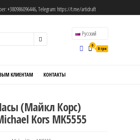
ber:
+380986096446
, Telegram:
https://t.me/artidraft
Русский
0
0 грн
ВЫМ КЛИЕНТАМ
КОНТАКТЫ
Часы (Майкл Корс)
Michael Kors MK5555