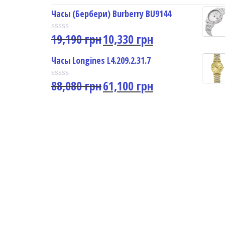
a
u
t
Часы (Бербери) Burberry BU9144
t
e
o
d
f
19,190
грн
10,330
грн
0
R
5
o
a
u
t
Часы Longines L4.209.2.31.7
t
e
o
d
f
88,080
грн
61,100
грн
0
R
5
o
a
u
t
t
e
o
d
f
0
5
o
u
t
o
f
5