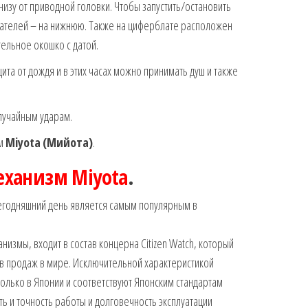
низу от приводной головки. Чтобы запустить/остановить
зателей – на нижнюю. Также на циферблате расположен
ельное окошко с датой.
ита от дождя и в этих часах можно принимать душ и также
лучайным ударам.
зм
Miyota
(Мийота)
.
еханизм Miyota
.
егодняшний день является самым популярным в
измы, входит в состав концерна Citizen Watch, который
в продаж в мире. Исключительной характеристикой
только в Японии и соответствуют Японским стандартам
ь и точность работы и долговечность эксплуатации