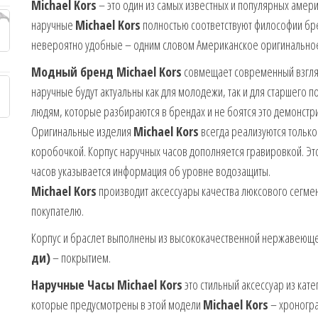
Michael Kors
– это один из самых известных и популярных амер
наручные
Michael Kors
полностью соответствуют философии бр
невероятно удобные – одним словом Американское оригинальное
Модный бренд Michael Kors
совмещает современный взгляд 
наручные будут актуальны как для молодежи, так и для старшего 
людям, которые разбираются в брендах и не боятся это демонстр
Оригинальные изделия
Michael Kors
всегда реализуются только
коробочкой. Корпус наручных часов дополняется гравировкой. Эт
часов указывается информация об уровне водозащиты.
Michael Kors
производит аксессуары качества люксового сегмен
покупателю.
Корпус и браслет выполнены из высококачественной нержавеющей
ди)
– покрытием.
Наручные Часы Michael Kors
это стильный аксессуар из кате
которые предусмотрены в этой модели
Michael Kors
– хроногра