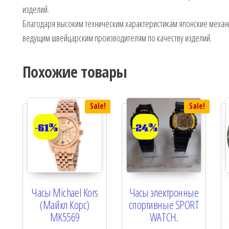
изделий.
Благодаря высоким техническим характеристикам японские меха
ведущим швейцарским производителям по качеству изделий.
Похожие товары
Sale!
Sale!
-61%
-24%
Часы Michael Kors
Часы электронные
(Майкл Корс)
спортивные SPORT
MK5569
WATCH.