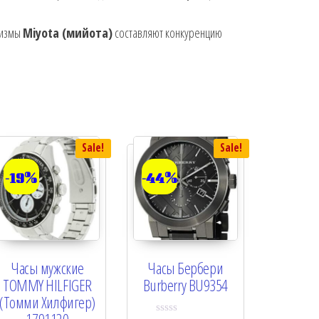
низмы
Miyota (мийота)
составляют конкуренцию
Sale!
Sale!
-19%
-44%
Часы мужские
Часы Бербери
TOMMY HILFIGER
Burberry BU9354
(Томми Хилфигер)