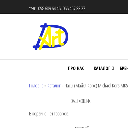
тел: 098 609 64 46, 066 467 88 27
ПРО НАС
КАТАЛОГ
БРЕ
Головна
»
Каталог
»
Часы (Майкл Корс) Michael Kors MK
ВАШ КОШИК
В корзине нет товаров.