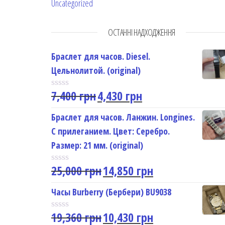
Uncategorized
ОСТАННІ НАДХОДЖЕННЯ
Браслет для часов. Diesel.
Цельнолитой. (original)
7,400
грн
4,430
грн
R
a
t
Браслет для часов. Ланжин. Longines.
e
С прилеганием. Цвет: Серебро.
d
0
Размер: 21 мм. (original)
o
u
25,000
грн
14,850
грн
t
R
o
a
f
t
Часы Burberry (Бербери) BU9038
5
e
d
19,360
грн
10,430
грн
0
R
o