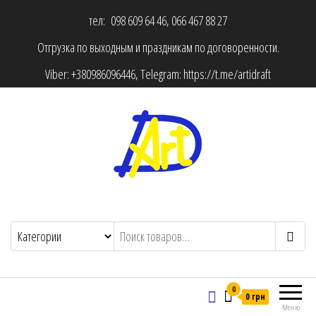
тел: 098 609 64 46, 066 467 88 27
Отгрузка по выходным и праздникам по договоренности.
Viber:
+380986096446
, Telegram:
https://t.me/artidraft
0
0 грн
Меню