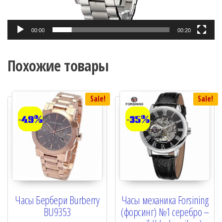
00:00
00:20
Похожие товары
Sale!
Sale!
-49%
-35%
Часы Бербери Burberry
Часы механика Forsining
BU9353
(форсинг) №1 серебро –