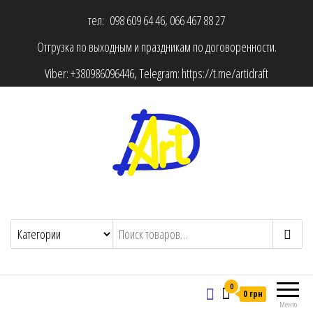
тел: 098 609 64 46, 066 467 88 27
Отгрузка по выходным и праздникам по договоренности.
Viber:
+380986096446
, Telegram:
https://t.me/artidraft
0
0 грн
Меню