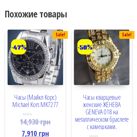
Похожие товары
Sale!
Sale!
-47%
-50%
Часы (Майкл Корс)
Часы кварцевые
Michael Kors MK7277
женские ЖЕНЕВА
GENEVA 018 на
металлическом браслете
14,930
грн
R
с камешками.
a
t
7,910
грн
e