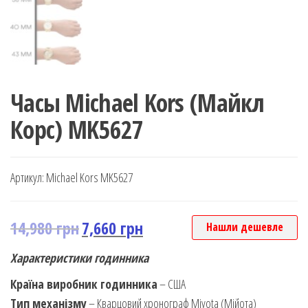
Часы Michael Kors (Майкл
Корс) MK5627
Артикул:
Michael Kors MK5627
14,980
грн
7,660
грн
Нашли дешевле
Характеристики годинника
Країна виробник годинника
– США
Тип механізму
– Кварцовий хронограф Miyota (Мійота)