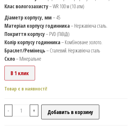
Клас вологозахисту
– WR 100 м (10 атм)
Діаметр корпусу, мм
– 45
Матеріал корпусу годинника
– Нержавіюча сталь.
Покриття корпусу
– PVD (ПіВіДі)
Колір корпусу годинника
– Комбіноване золото.
Браслет/Ремінець
– Сталевий. Нержавіюча сталь
Скло
– Мінеральне
В 1 клик
Товар є в наявності!
-
+
Добавить в корзину