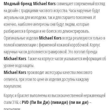
Модный бренд Michael Kors
совмещает современный взгляд
на дизайн с традициями часового искусства. Часы наручные будут
актуальны как для молодежи, так и для старшего поколения. И
конечно, наиболее интересны они будут людям, которые
разбираются в брендах и не боятся это демонстрировать.
Оригинальные изделия
Michael Kors
всегда реализуются только в
полной комплектации с фирменной кожаной коробочкой. Корпус
наручных часов дополняется гравировкой. Это логотип бренда
Michael Kors
. Также на корпусе часов указывается информация об
уровне водозащиты.
Michael Kors
производит аксессуары качества люксового
сегмента, при этом по цене их изделия доступны каждому
покупателю.
Корпус и браслет выполнены из высококачественной нержавеющей
стали 316L с
PVD (Пи Ви Ди) (пивиди) (пи ви ди)
–
покрытием.