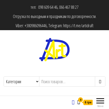
тел: 098 609 64 46, 066 467 88 27
Отгрузка по выходным и праздникам по договоренности.
Viber:
+380986096446
, Telegram:
https://t.me/artidraft
0
0 грн
Меню