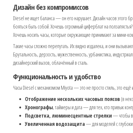
Дизайн без компромиссов
Diesel не ищет баланса — он его нарушает. Дизайн часов этого бр
бояться быть собой. Хочешь огромный циферблат на ползапястья? 
Хочешь носить часы, которые окружающие принимают за мини-комп
Такие часы сложно перепутать. Их видно издалека, и они вызывают
Брутальность, дерзость, мужественность, урбанистика, индустриа
дизайнерский вызов, облачённый в сталь.
Функциональность и удобство
Часы Diesel с механизмом Miyota — это не просто стиль, это ещё 
Отображение нескольких часовых поясов
(в нек
Хронографы
, таймеры и дата — для тех, кто привык ко
Подсветка, люминесцентные стрелки
— чтобы вр
Увеличенная водозащита
— для моделей с глубоки