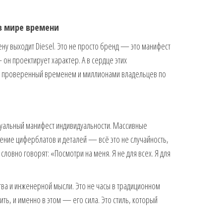
 в мире времени
ену выходит Diesel. Это не просто бренд — это манифест
— он проектирует характер. А в сердце этих
a, проверенный временем и миллионами владельцев по
изуальный манифест индивидуальности. Массивные
ение циферблатов и деталей — всё это не случайность,
 словно говорят: «Посмотри на меня. Я не для всех. Я для
тва и инженерной мысли. Это не часы в традиционном
ть, и именно в этом — его сила. Это стиль, который