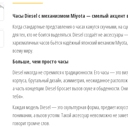
Часы Diesel с механизмом Miyota — смелый акцент
Когда стандартные представления о часах кажутся скучными, на сц
для тех, кто не боится выделяться. Diesel создаёт не аксессуары 
харизматичных часов бьётся надёжный японский механизм Miyot
всему миру.
Больше, чем просто часы
Diesel никогда не стремился к традиционности. Его часы — это в
корпуса, брутальный дизайн, асимметрия, неожиданное располож
а часть концепции. Diesel бросает вызов скуке и обыденности. Они
тебя».
Каждая модель Diesel — это скульптурная форма, предмет искусс
понимании, а вызов устоям. Такой аксессуар невозможно не замети
говорит громче слов.