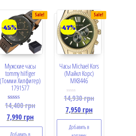
Sale!
Sale!
-45%
-47%
Мужские часы
Часы Michael Kors
tommy hilfiger
(Майкл Корс)
(Томми Хилфигер)
MK8446
1791577
14,930
грн
R
a
14,400
грн
Rated
t
7,950
грн
4.50
e
out of 5
7,990
грн
d
0
o
Добавить в
u
Добавить в
t
корзину