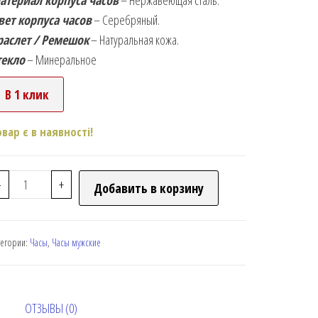
атериал корпуса часов
– Нержавеющая сталь.
вет корпуса часов
– Серебряный.
раслет / Ремешок
– Натуральная кожа.
текло
– Минеральное
В 1 клик
овар є в наявності!
-
+
Добавить в корзину
тегории:
Часы
,
Часы мужские
ОТЗЫВЫ (0)