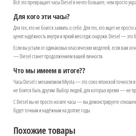
Всё это превращает часы Diesel в нечто большее, чем просто укр
Для кого эти часы?
Для тех, кто не боится заявить о себе. Для тех, кто ищет не прост
ценят надёжность внутри и яркий месседж снаружи. Diesel — это б
Если вы устали от одинаковых классических моделей, если вам хо
— Diesel станет продолжением вашей личности.
Что мы имеем в итоге??
Часы Diesel с механизмом Miyota — это союз японской точности и
не боится быть другим. Выбор людей, для которых время — не прос
С Diesel вы не просто носите часы — вы демонстрируете отношени
будет точным и надёжным на долгие годы.
Похожие товары