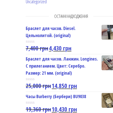
Uncategorized
ОСТАННІ НАДХОДЖЕННЯ
Браслет для часов. Diesel.
Цельнолитой. (original)
7,400
грн
4,430
грн
R
a
t
Браслет для часов. Ланжин. Longines.
e
С прилеганием. Цвет: Серебро.
d
0
Размер: 21 мм. (original)
o
u
25,000
грн
14,850
грн
t
R
o
a
f
t
Часы Burberry (Бербери) BU9038
5
e
d
19,360
грн
10,430
грн
0
R
o