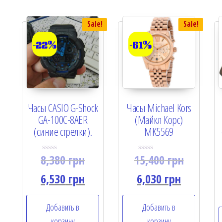
Sale!
Sale!
-22%
-61%
Часы CASIO G-Shock
Часы Michael Kors
GA-100C-8AER
(Майкл Корс)
(синие стрелки).
MK5569
8,380
грн
15,400
грн
R
R
a
a
t
t
6,530
грн
6,030
грн
e
e
d
d
0
0
o
o
Добавить в
Добавить в
u
u
t
t
корзину
корзину