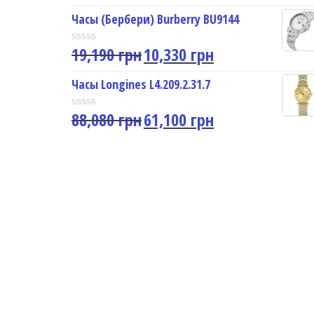
a
u
t
Часы (Бербери) Burberry BU9144
t
e
o
d
f
19,190
грн
10,330
грн
0
R
5
o
a
u
t
Часы Longines L4.209.2.31.7
t
e
o
d
f
88,080
грн
61,100
грн
0
R
5
o
a
u
t
t
e
o
d
f
0
5
o
u
t
o
f
5