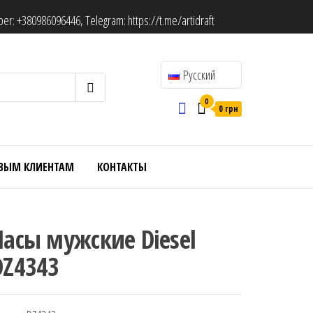
ber:
+380986096446
, Telegram:
https://t.me/artidraft
Русский
0
0 грн
ВЫМ КЛИЕНТАМ
КОНТАКТЫ
Часы мужские Diesel
DZ4343