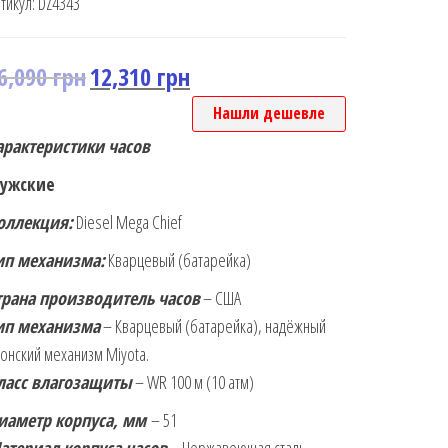
тикул:
DZ4343
6,090
грн
12,310
грн
Нашли дешевле
арактеристики часов
ужские
оллекция:
Diesel Mega Chief
ип механизма:
Кварцевый (батарейка)
трана производитель часов
– США
ип механизма
– Кварцевый (батарейка), надёжный
онский механизм Miyota.
ласс влагозащиты
– WR 100 м (10 атм)
иаметр корпуса, мм
– 51