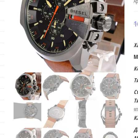
Ар
1
Х
М
К
Т
С
Т
яп
К
Д