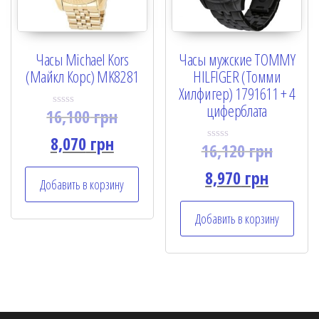
Часы Michael Kors
Часы мужские TOMMY
(Майкл Корс) MK8281
HILFIGER (Томми
Хилфигер) 1791611 + 4
циферблата
16,100
грн
R
a
t
8,070
грн
16,120
грн
e
R
d
a
0
t
8,970
грн
o
e
Добавить в корзину
u
d
t
0
o
o
Добавить в корзину
f
u
5
t
o
f
5