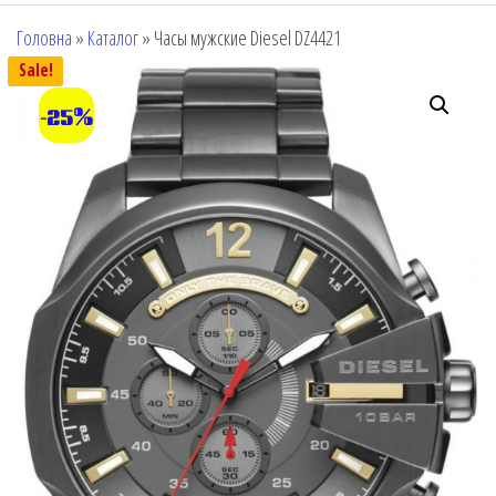
Головна
»
Каталог
»
Часы мужские Diesel DZ4421
Sale!
-25%