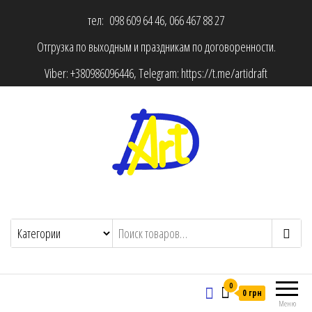
тел: 098 609 64 46, 066 467 88 27
Отгрузка по выходным и праздникам по договоренности.
Viber:
+380986096446
, Telegram:
https://t.me/artidraft
0
0 грн
Меню