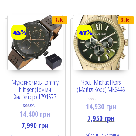
5
Sale!
Sale!
-45%
-47%
Мужские часы tommy
Часы Michael Kors
hilfiger (Томми
(Майкл Корс) MK8446
Хилфигер) 1791577
14,930
грн
R
a
14,400
грн
Rated
t
7,950
грн
4.50
e
out of 5
7,990
грн
d
0
o
Добавить в корзину