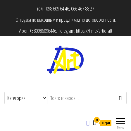
тел: 098 609 64 46, 066 467 88 27
Отгрузка по выходным и праздникам по договоренности.
Viber:
+380986096446
, Telegram:
https://t.me/artidraft
0
0 грн
Меню