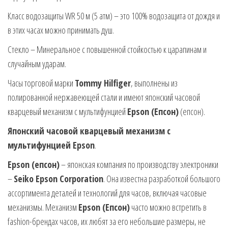
Класс водозащиты WR 50 м (5 атм) – это 100% водозащита от дождя и
в этих часах можно принимать душ.
Стекло – Минеральное с повышенной стойкостью к царапинам и
случайным ударам.
Часы торговой марки
Tommy Hilfiger
, выполнены из
полированной нержавеющей стали и имеют японский часовой
кварцевый механизм с мультифунцией
Epson (Епсон)
(епсон).
Японский часовой кварцевый механизм с
мультифунцией Epson
.
Epson (епсон)
– японская компания по производству электроники
–
Seiko Epson Corporation
. Она известна разработкой большого
ассортимента деталей и технологий для часов, включая часовые
механизмы. Механизм
Epson (Епсон)
часто можно встретить в
fashion-брендах часов, их любят за его небольшие размеры, не