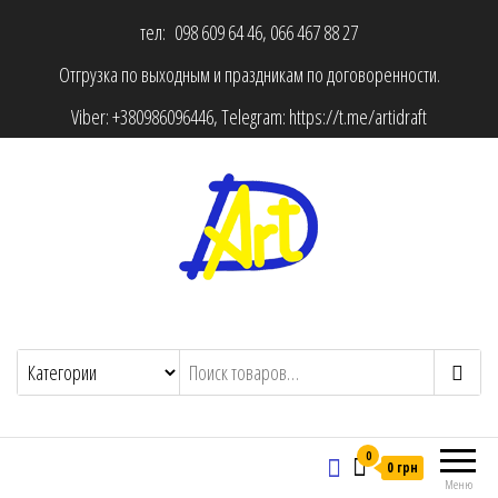
тел: 098 609 64 46, 066 467 88 27
Отгрузка по выходным и праздникам по договоренности.
Viber:
+380986096446
, Telegram:
https://t.me/artidraft
0
0 грн
Меню