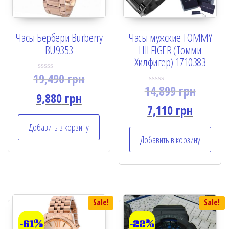
Часы Бербери Burberry
Часы мужские TOMMY
BU9353
HILFIGER (Томми
Хилфигер) 1710383
19,490
грн
R
a
14,899
грн
R
t
9,880
грн
a
e
t
7,110
грн
d
e
0
d
o
Добавить в корзину
0
u
o
Добавить в корзину
t
u
o
t
f
o
5
f
5
Sale!
Sale!
-61%
-22%