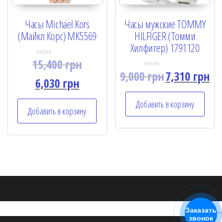
Часы Michael Kors
Часы мужские TOMMY
(Майкл Корс) MK5569
HILFIGER (Томми
Хилфигер) 1791120
15,400
грн
R
a
9,000
грн
7,310
грн
R
t
6,030
грн
a
e
t
d
e
0
Добавить в корзину
d
o
Добавить в корзину
0
u
o
t
u
o
t
f
o
5
f
5
Заказать
звонок