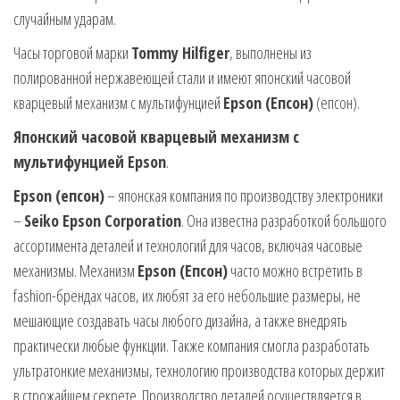
случайным ударам.
Часы торговой марки
Tommy Hilfiger
, выполнены из
полированной нержавеющей стали и имеют японский часовой
кварцевый механизм с мультифунцией
Epson (Епсон)
(епсон).
Японский часовой кварцевый механизм с
мультифунцией Epson
.
Epson (епсон)
– японская компания по производству электроники
–
Seiko Epson Corporation
. Она известна разработкой большого
ассортимента деталей и технологий для часов, включая часовые
механизмы. Механизм
Epson (Епсон)
часто можно встретить в
fashion-брендах часов, их любят за его небольшие размеры, не
мешающие создавать часы любого дизайна, а также внедрять
практически любые функции. Также компания смогла разработать
ультратонкие механизмы, технологию производства которых держит
в строжайшем секрете. Производство деталей осуществляется в