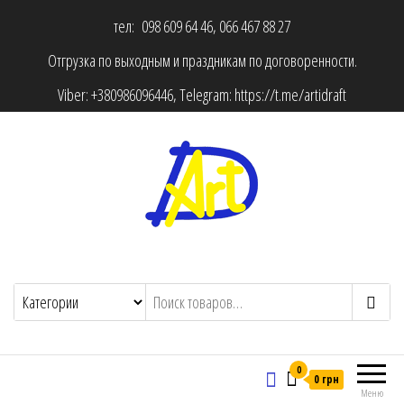
тел: 098 609 64 46, 066 467 88 27
Отгрузка по выходным и праздникам по договоренности.
Viber:
+380986096446
, Telegram:
https://t.me/artidraft
0
0 грн
Меню