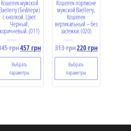
Кошелек мужской
Кошелек портмоне
Baellerry (Бейлери)
мужской Baellerry,
с кнопкой. Цвет:
Кошелек
Черный,
вертикальный – без
коричневый. (011)
застежки. (020)
845
грн
457
грн
313
грн
220
грн
R
R
a
a
t
t
e
e
Выбрать
Выбрать
d
d
0
0
параметры
параметры
o
o
u
u
t
t
o
o
f
f
5
5