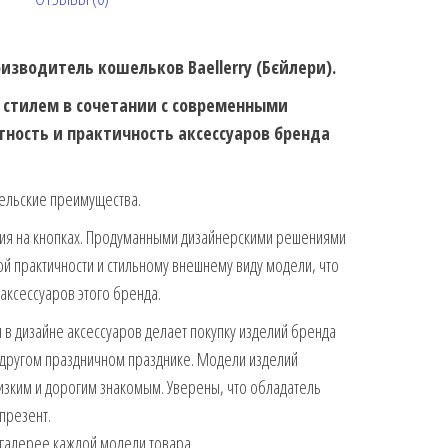
зводитель кошельков Baellerry (Бєйлери).
м стилем в сочетании с современными
ность и практичность аксессуаров бренда
ельские преимущества.
ния на кнопках. Продуманными дизайнерскими решениями
й практичности и стильному внешнему виду модели, что
 аксессуаров этого бренда.
в дизайне аксессуаров делает покупку изделий бренда
другом праздничном празднике. Модели изделий
изким и дорогим знакомым. Уверены, что обладатель
 презент.
галерее каждой модели товара.