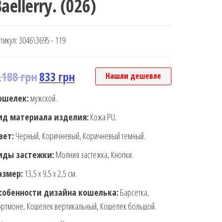
aellerry. (026)
тикул:
3046\3695 - 119
,188
грн
833
грн
Нашли дешевле
ошелек:
мужской.
ид материала изделия:
Кожа PU.
вет:
Черный, Коричневый, Коричневый темный.
иды застежки:
Молния застежка, Кнопки.
азмер:
13,5 х 9,5 х 2,5 см.
собенности дизайна кошелька:
Барсетка,
ртмоне, Кошелек вертикальный, Кошелек большой.