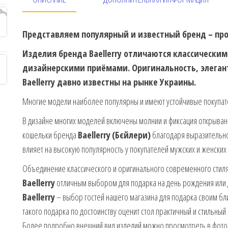
Представляем популярный и известный бренд – прои
Изделия бренда Baellerry отличаются классически
дизайнерскими приёмами. Оригинальность, элегант
Baellerry давно известны на рынке Украины.
Многие модели наиболее популярны и имеют устойчивые покупат
В дизайне многих моделей включены молнии и фиксация открыва
кошельки бренда
Baellerry
(Бєйлери)
благодаря выразительно
влияет на высокую популярность у покупателей мужских и женских
Объединение классического и оригинального современного стиля 
Baellerry
отличным выбором для подарка на день рождения или 
Baellerry
– выбор гостей нашего магазина для подарка своим бл
такого подарка по достоинству оценит стол практичный и стильный
Более подробно внешний вид изделий можно просмотреть в фото