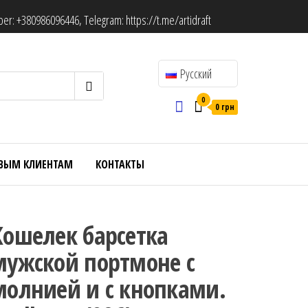
ber:
+380986096446
, Telegram:
https://t.me/artidraft
Русский
0
0 грн
ВЫМ КЛИЕНТАМ
КОНТАКТЫ
Кошелек барсетка
мужской портмоне с
молнией и с кнопками.