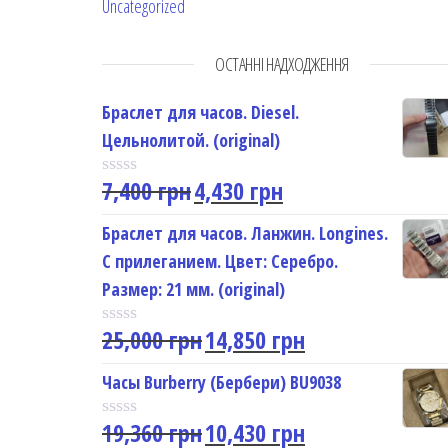
Uncategorized
ОСТАННІ НАДХОДЖЕННЯ
Браслет для часов. Diesel.
Цельнолитой. (original)
7,400
грн
4,430
грн
R
a
t
Браслет для часов. Ланжин. Longines.
e
С прилеганием. Цвет: Серебро.
d
0
Размер: 21 мм. (original)
o
u
25,000
грн
14,850
грн
t
R
o
a
f
t
Часы Burberry (Бербери) BU9038
5
e
d
19,360
грн
10,430
грн
0
R
o