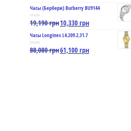
a
u
t
Часы (Бербери) Burberry BU9144
t
e
o
d
f
19,190
грн
10,330
грн
0
R
5
o
a
u
t
Часы Longines L4.209.2.31.7
t
e
o
d
f
88,080
грн
61,100
грн
0
R
5
o
a
u
t
t
e
o
d
f
0
5
o
u
t
o
f
5