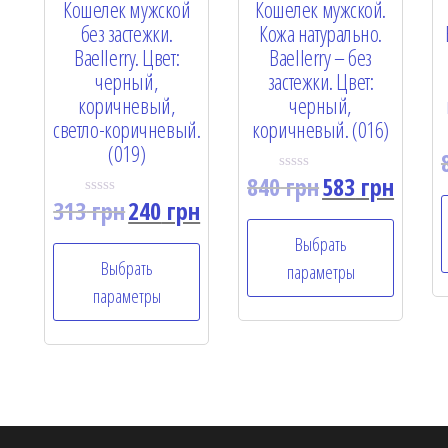
Кошелек мужской
Кошелек мужской.
без застежки.
Кожа натурально.
Baellerry. Цвет:
Baellerry – без
черный,
застежки. Цвет:
коричневый,
черный,
светло-коричневый.
коричневый. (016)
(019)
840
грн
583
грн
R
a
313
грн
240
грн
R
t
a
e
t
Выбрать
d
e
0
Выбрать
d
параметры
o
0
u
параметры
o
t
u
o
t
f
o
5
f
5