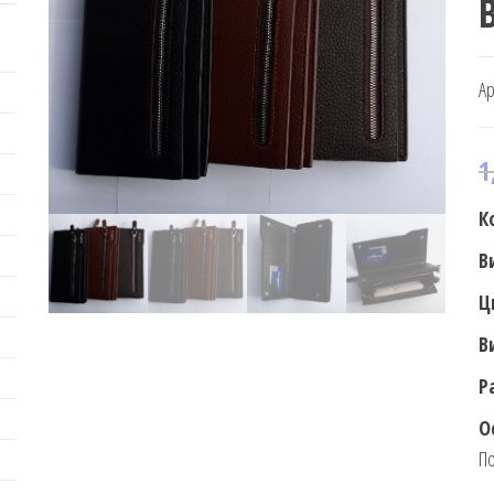
B
Ар
1
К
В
Ц
В
Р
О
По