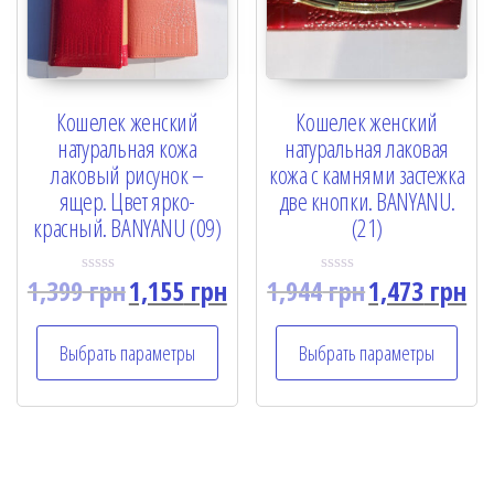
Кошелек женский
Кошелек женский
натуральная кожа
натуральная лаковая
лаковый рисунок –
кожа с камнями застежка
ящер. Цвет ярко-
две кнопки. BANYANU.
красный. BANYANU (09)
(21)
1,399
грн
1,155
грн
1,944
грн
1,473
грн
R
R
a
a
t
t
e
e
Выбрать параметры
Выбрать параметры
d
d
0
0
o
o
u
u
t
t
o
o
f
f
5
5