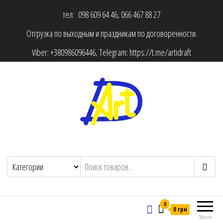
тел: 098 609 64 46, 066 467 88 27
Отгрузка по выходным и праздникам по договоренности.
Viber:
+380986096446
, Telegram:
https://t.me/artidraft
0
0 грн
Меню