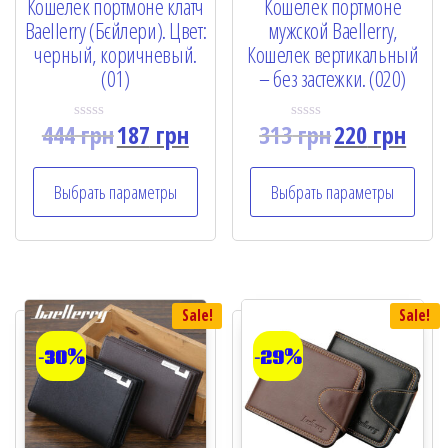
Кошелек портмоне клатч
Кошелек портмоне
Baellerry (Бєйлери). Цвет:
мужской Baellerry,
черный, коричневый.
Кошелек вертикальный
(01)
– без застежки. (020)
444
грн
187
грн
313
грн
220
грн
R
R
a
a
t
t
e
e
Выбрать параметры
Выбрать параметры
d
d
0
0
o
o
u
u
t
t
o
o
f
f
5
5
Sale!
Sale!
-30%
-29%