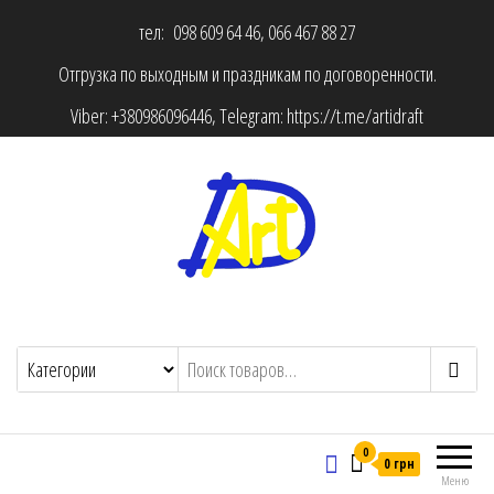
тел: 098 609 64 46, 066 467 88 27
Отгрузка по выходным и праздникам по договоренности.
Viber:
+380986096446
, Telegram:
https://t.me/artidraft
0
0 грн
Меню