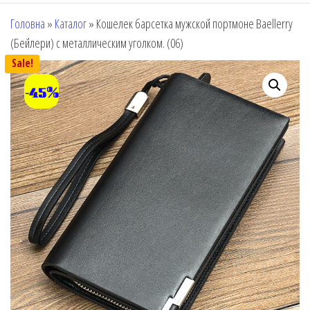
Головна
»
Каталог
»
Кошелек барсетка мужской портмоне Baellerry
(Бейлери) с металлическим уголком. (06)
Sale!
-45%