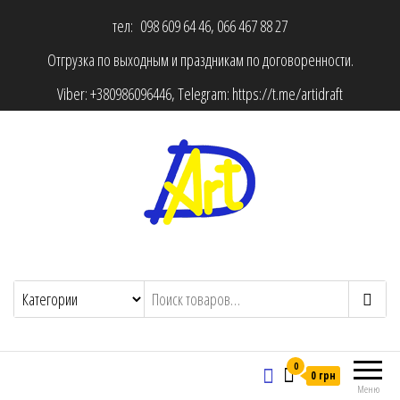
тел: 098 609 64 46, 066 467 88 27
Отгрузка по выходным и праздникам по договоренности.
Viber:
+380986096446
, Telegram:
https://t.me/artidraft
0
0 грн
Меню