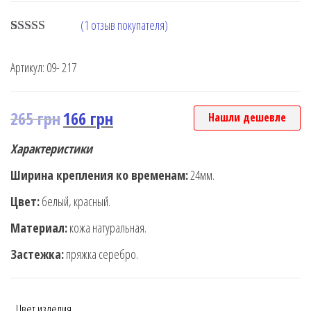
(
1
отзыв покупателя)
Rated
1
5.00
out of 5
Артикул:
09- 217
based on
customer
rating
265
грн
166
грн
Нашли дешевле
Характеристики
Ширина крепления ко временам:
24мм.
Цвет:
белый, красный.
Материал:
кожа натуральная.
Застежка:
пряжка серебро.
Цвет изделия