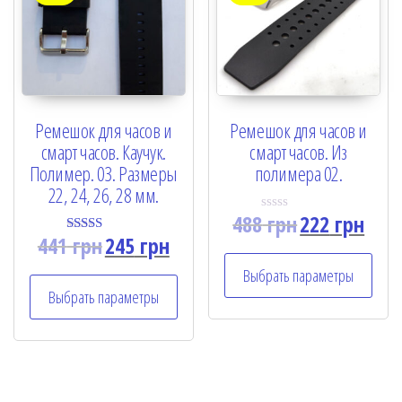
Ремешок для часов и
Ремешок для часов и
смарт часов. Каучук.
смарт часов. Из
Полимер. 03. Размеры
полимера 02.
22, 24, 26, 28 мм.
488
грн
222
грн
R
a
441
грн
245
грн
Rated
t
5.00
e
out of 5
Выбрать параметры
d
0
Выбрать параметры
o
u
t
o
f
5