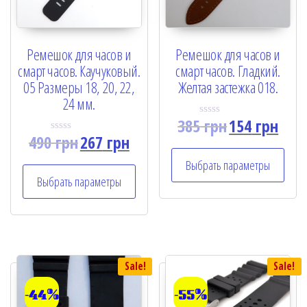
Ремешок для часов и
Ремешок для часов и
смарт часов. Каучуковый.
смарт часов. Гладкий.
05 Размеры 18, 20, 22,
Желтая застежка 018.
24 мм.
385
грн
154
грн
R
a
490
грн
267
грн
R
t
a
e
t
Выбрать параметры
d
e
0
Выбрать параметры
d
o
0
u
o
t
u
o
t
f
o
5
f
5
Sale!
Sale!
-44%
-55%