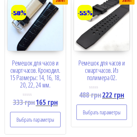
Sale!
Sale!
-50%
-55%
Ремешок для часов и
Ремешок для часов и
смарт часов. Крокодил.
смарт часов. Из
15 Размеры: 14, 16, 18,
полимера 02.
20, 22, 24 мм.
488
грн
222
грн
R
a
333
грн
165
грн
R
t
a
e
t
Выбрать параметры
d
e
0
Выбрать параметры
d
o
0
u
o
t
u
o