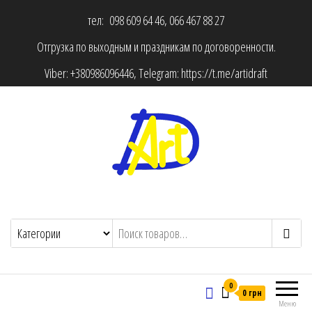
тел: 098 609 64 46, 066 467 88 27
Отгрузка по выходным и праздникам по договоренности.
Viber:
+380986096446
, Telegram:
https://t.me/artidraft
0
0 грн
Меню