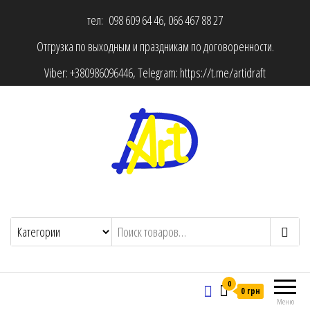
тел: 098 609 64 46, 066 467 88 27
Отгрузка по выходным и праздникам по договоренности.
Viber:
+380986096446
, Telegram:
https://t.me/artidraft
0
0 грн
Меню