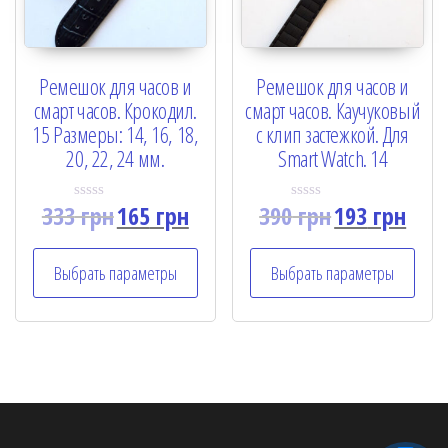
Ремешок для часов и
Ремешок для часов и
смарт часов. Крокодил.
смарт часов. Каучуковый
15 Размеры: 14, 16, 18,
с клип застежкой. Для
20, 22, 24 мм.
Smart Watch. 14
333
грн
165
грн
390
грн
193
грн
R
R
a
a
t
t
e
e
Выбрать параметры
Выбрать параметры
d
d
0
0
o
o
u
u
t
t
o
o
f
f
5
5