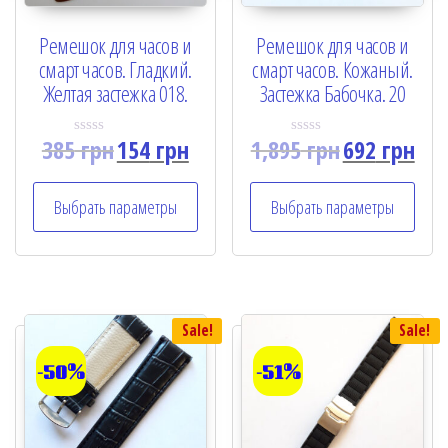
Ремешок для часов и
Ремешок для часов и
смарт часов. Гладкий.
смарт часов. Кожаный.
Желтая застежка 018.
Застежка Бабочка. 20
385
грн
154
грн
1,895
грн
692
грн
R
R
a
a
t
t
e
e
Выбрать параметры
Выбрать параметры
d
d
0
0
o
o
u
u
t
t
o
o
f
f
5
5
Sale!
Sale!
-50%
-51%