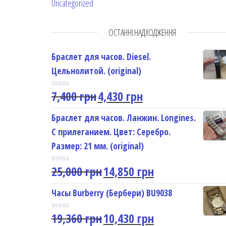
Uncategorized
ОСТАННІ НАДХОДЖЕННЯ
Браслет для часов. Diesel.
Цельнолитой. (original)
7,400
грн
4,430
грн
R
a
t
Браслет для часов. Ланжин. Longines.
e
С прилеганием. Цвет: Серебро.
d
0
Размер: 21 мм. (original)
o
u
25,000
грн
14,850
грн
t
R
o
a
f
t
Часы Burberry (Бербери) BU9038
5
e
d
19,360
грн
10,430
грн
0
R
o