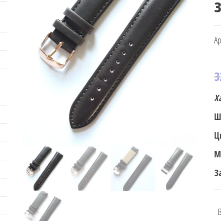
Ар
3
Х
Ш
Ц
М
З