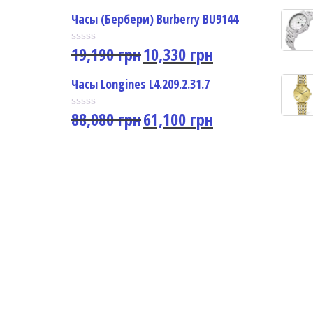
a
u
t
Часы (Бербери) Burberry BU9144
t
e
o
d
f
19,190
грн
10,330
грн
0
R
5
o
a
u
t
Часы Longines L4.209.2.31.7
t
e
o
d
f
88,080
грн
61,100
грн
0
R
5
o
a
u
t
t
e
o
d
f
0
5
o
u
t
o
f
5