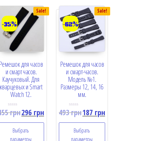
Sale!
Sale!
-35%
-62%
Ремешок для часов
Ремешок для часов
и смарт часов.
и смарт-часов.
Каучуковый. Для
Модель №1.
кварцевых и Smart
Размеры 12, 14, 16
Watch 12.
мм.
455
грн
296
грн
493
грн
187
грн
R
R
a
a
t
t
e
e
Выбрать
Выбрать
d
d
0
0
параметры
параметры
o
o