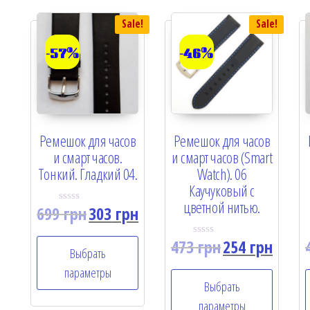
Sale!
Sale!
-57%
-46%
Ремешок для часов
Ремешок для часов
и смарт часов.
и смарт часов (Smart
Тонкий. Гладкий 04.
Watch). 06
Каучуковый с
цветной нитью.
699
грн
303
грн
R
a
t
473
грн
254
грн
e
R
Выбрать
d
a
0
t
параметры
o
e
u
Выбрать
d
t
0
параметры
o
o