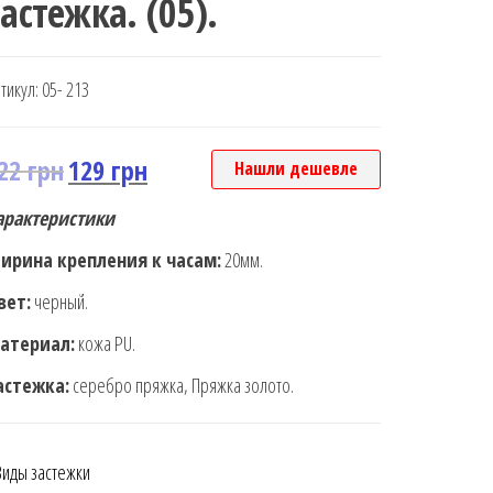
застежка. (05).
тикул:
05- 213
22
грн
129
грн
Нашли дешевле
арактеристики
ирина крепления к часам:
20мм.
вет:
черный.
атериал:
кожа PU.
астежка:
серебро пряжка, Пряжка золото.
Виды застежки