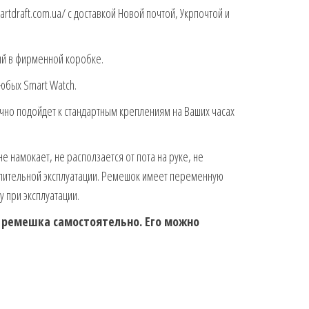
artdraft.com.ua/ с доставкой Новой почтой, Укрпочтой и
ый в фирменной коробке.
любых Smart Watch.
ично подойдет к стандартным креплениям на Ваших часах
е намокает, не расползается от пота на руке, не
 длительной эксплуатации. Ремешок имеет переменную
у при эксплуатации.
а ремешка самостоятельно. Его можно