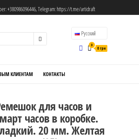
ber:
+380986096446
, Telegram:
https://t.me/artidraft
Русский
0
0 грн
ВЫМ КЛИЕНТАМ
КОНТАКТЫ
Ремешок для часов и
смарт часов в коробке.
Гладкий. 20 мм. Желтая