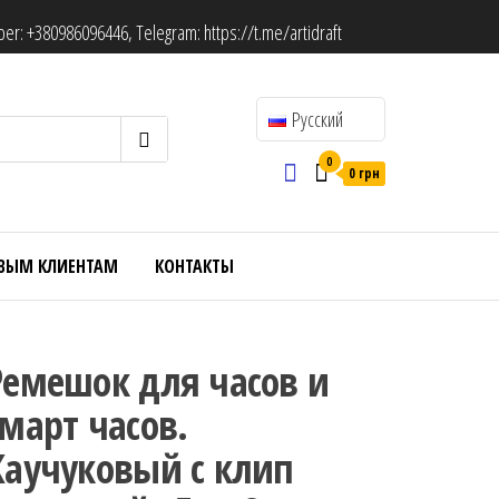
ber:
+380986096446
, Telegram:
https://t.me/artidraft
Русский
0
0 грн
ВЫМ КЛИЕНТАМ
КОНТАКТЫ
Ремешок для часов и
смарт часов.
Каучуковый с клип