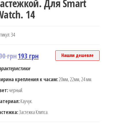
застежкой. Для Smart
Watch. 14
тикул:
34
90
грн
193
грн
Нашли дешевле
арактеристики
ирина крепления к часам:
20мм, 22мм, 24 мм.
вет:
черный.
атериал:
Каучук.
астежка:
Застежка Клипса.