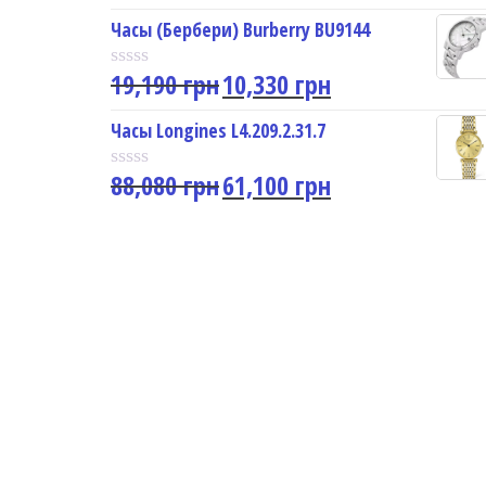
a
u
t
Часы (Бербери) Burberry BU9144
t
e
o
d
f
19,190
грн
10,330
грн
0
R
5
o
a
u
t
Часы Longines L4.209.2.31.7
t
e
o
d
f
88,080
грн
61,100
грн
0
R
5
o
a
u
t
t
e
o
d
f
0
5
o
u
t
o
f
5