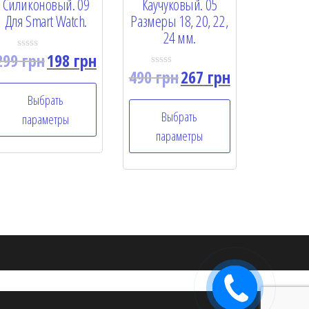
Силиконовый. 09
Каучуковый. 05
Для Smart Watch.
Размеры 18, 20, 22,
24 мм.
299
грн
198
грн
R
a
490
грн
267
грн
R
t
a
e
t
Выбрать
d
e
0
Выбрать
d
параметры
o
0
u
параметры
o
t
u
o
t
f
o
5
f
5
Заказать
звонок