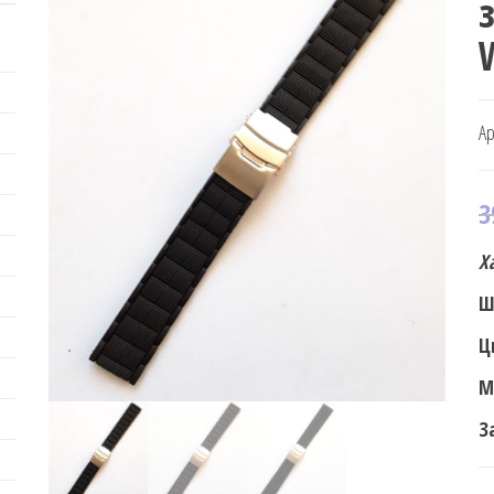
Ар
3
Х
Ш
Ц
М
З