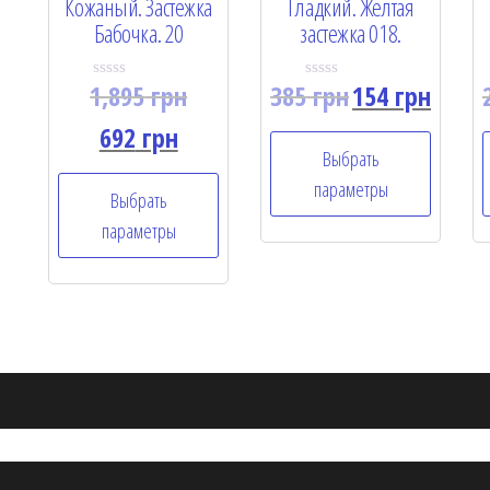
Кожаный. Застежка
Гладкий. Желтая
Бабочка. 20
застежка 018.
1,895
грн
385
грн
154
грн
R
R
a
a
t
t
692
грн
e
e
Выбрать
d
d
0
0
параметры
o
o
Выбрать
u
u
t
t
параметры
o
o
f
f
5
5