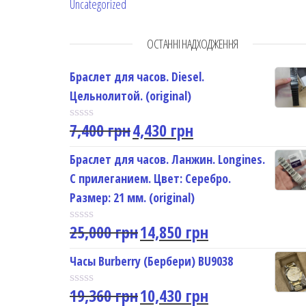
Uncategorized
ОСТАННІ НАДХОДЖЕННЯ
Браслет для часов. Diesel.
Цельнолитой. (original)
7,400
грн
4,430
грн
R
a
t
Браслет для часов. Ланжин. Longines.
e
С прилеганием. Цвет: Серебро.
d
0
Размер: 21 мм. (original)
o
u
25,000
грн
14,850
грн
t
R
o
a
f
t
Часы Burberry (Бербери) BU9038
5
e
d
19,360
грн
10,430
грн
0
R
o