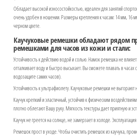
Обладает высокой износостойкостью, идеален для занятий спортом
очень удобен в ношении. Размеры крепления к часам: 14 мм, 16 м
черном цвете.
Каучуковые ремешки обладают рядом пр
ремешками для часов из кожи и стали:
Устойчивость к действию водой и солью. Намок ремешка не влияет 
отталкивает воду и быстро высыхает. Вы сможете плавать в часах
водозащите самих часов).
Устойчивость к ультрафиолету. Каучуковые ремешки не выгорают н
Каучук крепкий и эластичный, устойчив к физическим воздействи
плотно облегают Вашу руку. Мягкость текстуры дает приятную и эст
Каучук не греется на солнце, не замерзает в холоде. Эксплуатаци
Ремешок прост в уходе. Чтобы очистить ремешок из каучука, пром