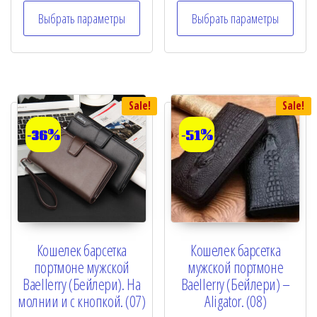
e
e
Выбрать параметры
Выбрать параметры
d
d
0
0
o
o
u
u
t
t
o
o
f
f
5
5
Sale!
Sale!
-36%
-51%
Кошелек барсетка
Кошелек барсетка
портмоне мужской
мужской портмоне
Baellerry (Бейлери). На
Baellerry (Бейлери) –
молнии и с кнопкой. (07)
Aligator. (08)