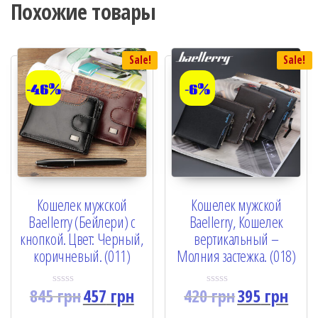
Похожие товары
Sale!
Sale!
-46%
-6%
Кошелек мужской
Кошелек мужской
Baellerry (Бейлери) с
Baellerry, Кошелек
кнопкой. Цвет: Черный,
вертикальный –
коричневый. (011)
Молния застежка. (018)
845
грн
457
грн
420
грн
395
грн
R
R
a
a
t
t