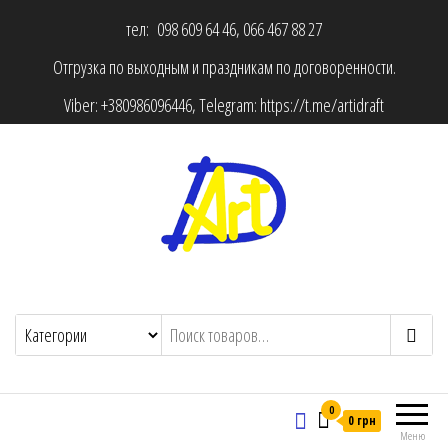
тел: 098 609 64 46, 066 467 88 27
Отгрузка по выходным и праздникам по договоренности.
Viber:
+380986096446
, Telegram:
https://t.me/artidraft
0
0 грн
Меню